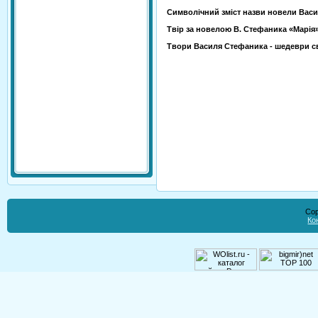
Символічний зміст назви новели Васи
Твір за новелою В. Стефаника «Марія»
Твори Василя Стефаника - шедеври сві
Cop
Ко