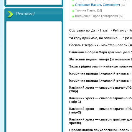
Стефаник Василь Семенович
[23]
Тичина Павло
[29]
Реклама!
Шевченко Тарас Григорович
[84]
Сортувати по
:
Даті
·
Назві
·
Рейтингу
·
К
"Я кару приймаю, бо завинив … " (за 
Василь Стефаник - майстер новели (т
Втілення в образі Марії трагічної долі
Життєвий подвиг матері (за новелою В
Захист рідної землі - найвище призн
Історична правда і художній вимисел у
Історична правда і художній вимисел у
Камінний хрест — символ втраченої 
(твір)
Камінний хрест — символ втраченої 
(твір-1)
Камінний хрест — символ втраченої 
(твір-2)
Камінний хрест — символ трагізму до
хрест»)
Проблематика психологічної новели В