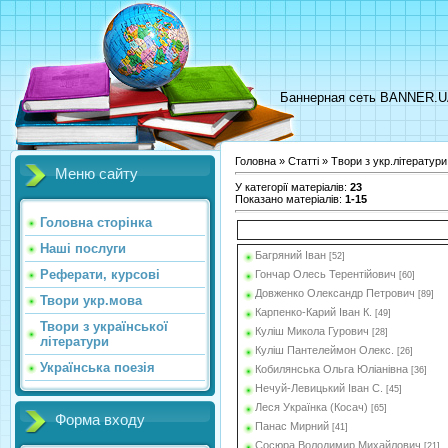
Баннерная сеть BANNER.
Головна
»
Статті
»
Твори з укр.літератури
Меню сайту
У категорії матеріалів
:
23
Показано матеріалів
:
1-15
Головна сторінка
Наші послуги
Багряний Іван
[52]
Реферати, курсові
Гончар Олесь Терентійович
[60]
Довженко Олександр Петрович
[89]
Твори укр.мова
Карпенко-Карий Іван К.
[49]
Твори з української
Куліш Микола Гурович
[28]
літератури
Куліш Пантелеймон Олекс.
[26]
Українська поезія
Кобилянська Ольга Юліанівна
[36]
Нечуй-Левицький Іван С.
[45]
Леся Українка (Косач)
[65]
Форма входу
Панас Мирний
[41]
Сосюра Володимир Михайлович
[21]