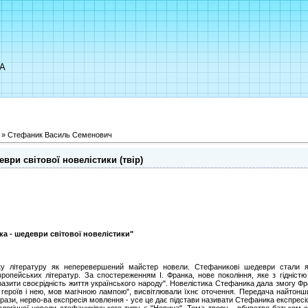
UA
»
Стефаник Василь Семенович
ври світової новелістики (твір)
ка - шедеври світової новелістики"
ку літературу як неперевершений майстер новели. Стефаникові шедеври стали 
опейських літератур. За спостереженням І. Франка, нове покоління, яке з гідніст
зити своєрідність життя українського народу". Новелістика Стефаника дала змогу Фр
оїх героїв і нею, мов магічною лампою", висвітлювали їхнє оточення. Передача найтон
ази, нерво-ва експресія мовлення - усе це дає підстави називати Стефаника експресіо