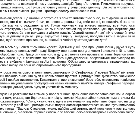
логічної новели стефаниківського типу є "Новина". Тема твору - вбивство батьком с
середжено на психоло-гічному вмотивуванні дій Гриця Летючого. Письменник порушив 
 сталася новина, що Гриць Летючий утопив у річці свою дівчинку. Він хотів утопити і
я сім'ї після смерті Грицихи. Примара солоду оселилася в хаті.
жаючі деталі, що ніколи не зітруться з пам'яті читача: "Бог знає, як ті дрібонькі кіст
ося, що ті очі важили б так, як олово, а решта тіла, якби не очі, то полетіла б за вітр
у батька на страждання дітей. Гриць жахнувся від їхнього вигляду, все його єст
х страждань Гриця, котрий не зміг визволитися від нав'язливої ідеї про мертвих діт
ого вечора батько виходить з дітьми надвір. "Довгий огневий пас" пік у серце й голов
нувши дитину в річку, Гриць відпустив старшу Гандзуню, порадив стати в людей за 
іста, щоб заявити про злочин, вчинений з любові до страждаючих дітей.
оя маємо у новелі "Камінний хрест". Йдеться у ній про прощання Івана Дідуха з сусід
ть Івана у виснажливій праці. Щороку впрягався поряд з конем і вивозив гній на сво
 обробляв поле. Праця зігнула його в дугу, й стали в селі прозивати Івана Переломаним
 Монологи, що є важливим засобом його індивідуалізації, обертаються насамперед на
ест з вибитими іменами своїм і дружини. Образ хреста символізує страдницьку до
свою нивку, бо вона не спроможна його прогодувати.
ох років несла смерть галичанам, хвилювали В. Стефаника. У новелі "Марія" він вивів
ені навколо синів, що були її невимовним щастям. Пригадує Їхнє дитинство, часи юнос
рії і прийде визволення. Кидаються у вир визвольної боротьби, створюють національн
 хвилини національного пробудження навіки увійшли у пам'ять матері. Стефаник передає
рактерні деталі дають відчути урочистість моменту.
дожньо розкривається також у новелі "Сини". Двох синів благословив батько на бороть
сь з ним, сказав, що йде визволяти рідну землю. Надзвичайно хвилюючими є слова ба
ержавотворення: "Сину, - кажу, -та є ще в мене менший від тебе, Іван, бери і єго на це 
не віторгав у свій бік". Громадянський подвиг саможертовності батька має бути виписаний
анко писав: "Василь Стефаник, може, найбільший артист, який появився у нас від ч
ся, спокійно, з елемен- тарною силою, але власне, сею елементарною силою воно захо