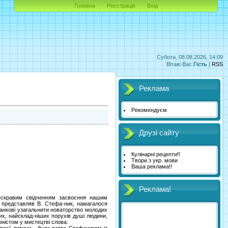
Головна
Реєстрація
Вхід
Субота, 08.08.2026, 14:09
Вітаю Вас
Гість
|
RSS
Реклама
Рекомендуєм
Друзі сайту
Кулінарні рецепти!!
Твори з укр. мови
Ваша реклама!!
Реклама!
яскравим свідченням засвоєння нашим
ю представляв В. Стефа-ник, намагалося
анкові узагальнити новаторство молодих
ших, найсклад-ніших порухів душі людини,
ністом у мистецтві слова.