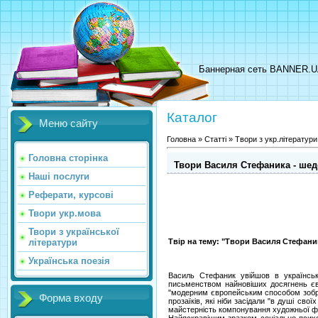
Баннерная сеть BANNER.
Каталог
Меню сайту
Головна
»
Статті
»
Твори з укр.літератури
Головна сторінка
Твори Василя Стефаника - шеде
Наші послуги
Реферати, курсові
Твори укр.мова
Твори з української
літератури
Твір на тему: "Твори Василя Стефани
Українська поезія
Василь Стефаник увійшов в українсь
письменством найновіших досягнень євр
"модерним європейським способом зобра
Форма входу
прозаїків, які ніби засідали "в душі св
майстерність компонування художньої фр