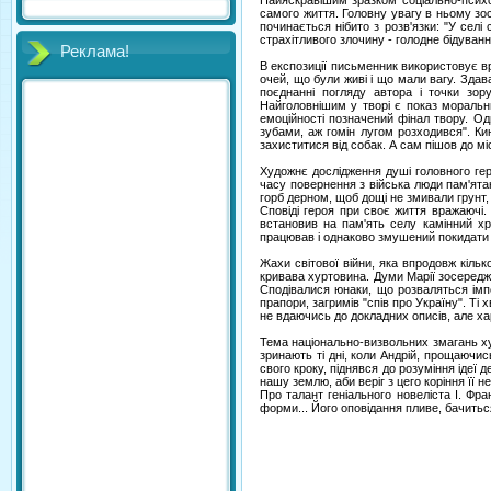
Найяскравішим зразком соціально-психо
самого життя. Головну увагу в ньому зо
починається нібито з розв'язки: "У селі
страхітливого злочину - голодне бідуванн
Реклама!
В експозиції письменник використовує вра
очей, що були живі і що мали вагу. Здавал
поєднанні погляду автора і точки зор
Найголовнішим у творі є показ моральни
емоційності позначений фінал твору. Одн
зубами, аж гомін лугом розходився". Ки
захиститися від собак. А сам пішов до м
Художнє дослідження душі головного гер
часу повернення з війська люди пам'ятаю
горб дерном, щоб дощі не змивали грунт,
Сповіді героя при своє життя вражаючі.
встановив на пам'ять селу камінний хр
працював і однаково змушений покидати 
Жахи світової війни, яка впродовж кільк
кривава хуртовина. Думи Марії зосередж
Сподівалися юнаки, що розваляться імпе
прапори, загримів "спів про Україну". Ті
не вдаючись до докладних описів, але ха
Тема національно-визвольних змагань ху
зринають ті дні, коли Андрій, прощаючи
свого кроку, піднявся до розуміння ідеї д
нашу землю, аби веріг з цего коріння її 
Про талант геніального новеліста І. Фр
форми... Його оповідання пливе, бачить