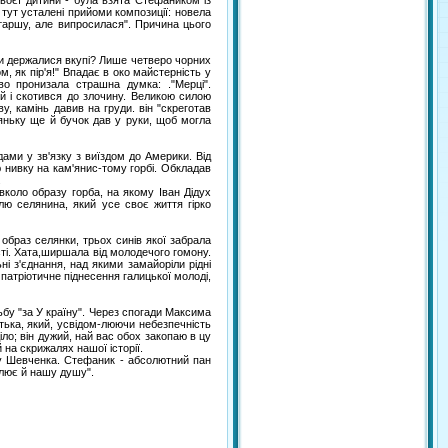
воєї дитини - була взята Стефаником із
тут усталені прийоми композиції: новела
 старшу, але випросилася". Причина цього
очки держалися вкупі? Лише четверо чорних
ом, як пір'я!" Впадає в око майстерність у
во пронизала страшна думка: ."Мерці".
ей і скотився до злочину. Великою силою
у, камінь давив на груди. він "скреготав
няньку ще й бучок дав у руки, щоб могла
ами у зв'язку з виїздом до Америки. Від
ю нивку на кам'янис-тому горбі. Обкладав
.
вколо образу горба, на якому Іван Дідух
лю селянина, який усе своє життя гірко
 образ селянки, трьох синів якої забрала
ті. Хата,ширшала від молодечого гомону.
і з'єднання, над якими замайоріли рідні
 патріотичне піднесення галицької молоді,
бу "за У країну". Через спогади Максима
тька, який, усвідом-люючи небезпечність
діло; він дужий, най вас обох закопаю в цу
 на скрижалях нашої історії.
асу Шевченка. Стефаник - абсолютний пан
плює й нашу душу".