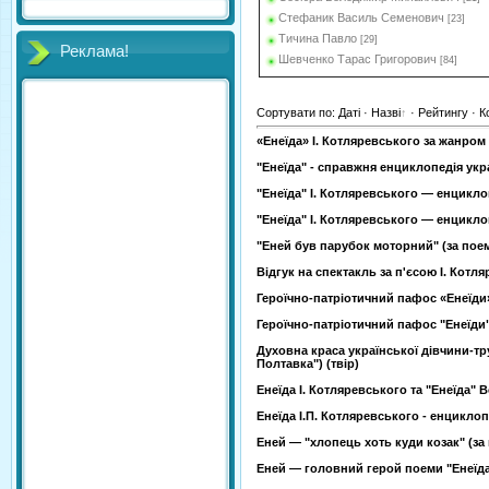
Стефаник Василь Семенович
[23]
Тичина Павло
[29]
Реклама!
Шевченко Тарас Григорович
[84]
Сортувати по
:
Даті
·
Назві
·
Рейтингу
·
К
«Енеїда» І. Котляревського за жанром 
"Енеїда" - справжня енциклопедія укра
"Енеїда" І. Котляревського — енциклоп
"Енеїда" І. Котляревського — енциклоп
"Еней був парубок моторний" (за поемо
Відгук на спектакль за п'єсою І. Котл
Героїчно-патріотичний пафос «Енеїди»
Героїчно-патріотичний пафос "Енеїди"
Духовна краса української дівчини-тру
Полтавка") (твір)
Енеїда І. Котляревського та "Енеїда" Ве
Енеїда І.П. Котляpевського - енциклоп
Еней — "хлопець хоть куди козак" (за 
Еней — головний герой поеми "Енеїда"