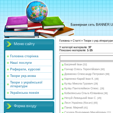
Баннерная сеть BANNER.
Головна
»
Статті
»
Твори з укр.літератури
Меню сайту
У категорії матеріалів
:
37
Показано матеріалів
:
1-15
Головна сторінка
Наші послуги
Багряний Іван
[52]
Реферати, курсові
Гончар Олесь Терентійович
[60]
Довженко Олександр Петрович
[89]
Твори укр.мова
Карпенко-Карий Іван К.
[49]
Твори з української
Куліш Микола Гурович
[28]
літератури
Куліш Пантелеймон Олекс.
[26]
Українська поезія
Кобилянська Ольга Юліанівна
[36]
Нечуй-Левицький Іван С.
[45]
Леся Українка (Косач)
[65]
Форма входу
Панас Мирний
[41]
Сосюра Володимир Михайлович
[21]