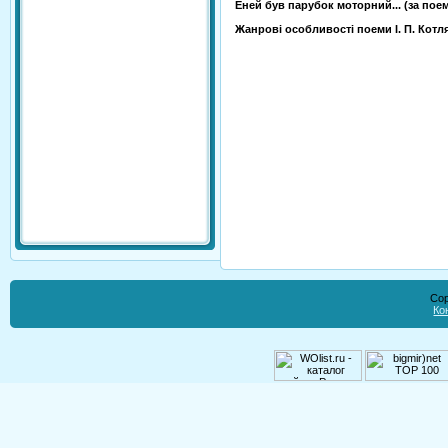
Еней був парубок моторний... (за поем
Жанрові особливості поеми І. П. Котл
Cop
Ко