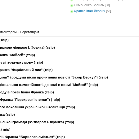
Симоненко Василь
[30]
Франко Іван Якович
[56]
оментарям
·
Переглядам
твір)
тимною лірикою І. Франка) (твір)
анка "Мойсей" (твір)
у літературну мову (твір)
Франка "Фарбований лис" (твір)
ини? (роздуми після прочитання повісті "Захар Беркут") (твір)
ональної самостійності, до волі в поемі "Мойсей" (твір)
ду в поезії Івана Франка (твір)
 Франка "Перехресні стежки") (твір)
 покоління української інтелігенції (твір)
ка (твір)
ської громади (за твором І. Франка) (твір)
 (твір)
 І. Франка "Борислав сміється" (твір)