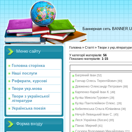
Баннерная сеть BANNER.
Головна
»
Статті
»
Твори з укр.літератури
Меню сайту
У категорії матеріалів
:
56
Показано матеріалів
:
1-15
Головна сторінка
Наші послуги
Багряний Іван
[52]
Реферати, курсові
Гончар Олесь Терентійович
[60]
Довженко Олександр Петрович
[89]
Твори укр.мова
Карпенко-Карий Іван К.
[49]
Твори з української
Куліш Микола Гурович
[28]
літератури
Куліш Пантелеймон Олекс.
[26]
Українська поезія
Кобилянська Ольга Юліанівна
[36]
Нечуй-Левицький Іван С.
[45]
Леся Українка (Косач)
[65]
Форма входу
Панас Мирний
[41]
Сосюра Володимир Михайлович
[21]