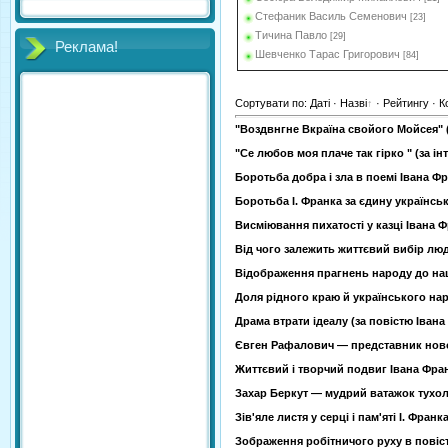
Стефаник Василь Семенович
[23]
Тичина Павло
[29]
Реклама!
Шевченко Тарас Григорович
[84]
Сортувати по
:
Даті
·
Назві
·
Рейтингу
·
К
"Воздвнгне Вкраїна свойого Мойсея" (
"Се любов моя плаче так гірко " (за ін
Боротьба добра і зла в поемі Івана Фр
Боротьба І. Франка за єдину українськ
Висміювання пихатості у казці Івана 
Від чого залежить життєвий вибір люд
Відображення прагнень народу до наці
Доля рідного краю й українського наро
Драма втрати ідеалу (за повістю Івана
Євген Рафалович — представник нового
Життєвий і творчий подвиг Івана Фран
Захар Беркут — мудрий ватажок тухоль
Зів'яле листя у серці і пам'яті І. Франка
Зображення робітничого руху в повісті