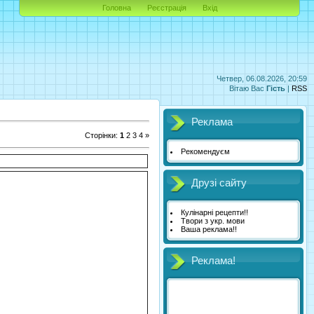
Головна
Реєстрація
Вхід
Четвер, 06.08.2026, 20:59
Вітаю Вас
Гість
|
RSS
Реклама
Сторінки
:
1
2
3
4
»
Рекомендуєм
Друзі сайту
Кулінарні рецепти!!
Твори з укр. мови
Ваша реклама!!
Реклама!