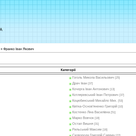
UA
» Франко Іван Якович
Категорії
Гоголь Микола Васильович
[25]
Драч Іван
[37]
Кочерга Іван Антонович
[13]
Котляревський Іван Петрович
[37]
Коцюбинський Михайло Мих.
[53]
Квітка-Основ'яненко Григорій
[10]
Костенко Ліна Василівна
[51]
Марко Вовчок
[18]
Остап Вишня
[31]
Рильський Максим
[16]
Сковорода Григорій Саввич
[22]