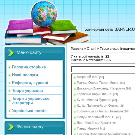
Баннерная сеть BANNER.
Головна
»
Статті
»
Твори з укр.літератури
Меню сайту
У категорії матеріалів
:
22
Показано матеріалів
:
1-15
Головна сторінка
Наші послуги
Багряний Іван
[52]
Реферати, курсові
Гончар Олесь Терентійович
[60]
Довженко Олександр Петрович
[89]
Твори укр.мова
Карпенко-Карий Іван К.
[49]
Твори з української
Куліш Микола Гурович
[28]
літератури
Куліш Пантелеймон Олекс.
[26]
Українська поезія
Кобилянська Ольга Юліанівна
[36]
Нечуй-Левицький Іван С.
[45]
Леся Українка (Косач)
[65]
Форма входу
Панас Мирний
[41]
Сосюра Володимир Михайлович
[21]