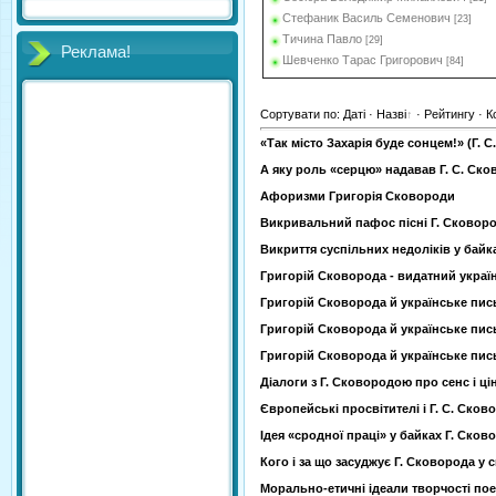
Стефаник Василь Семенович
[23]
Тичина Павло
[29]
Реклама!
Шевченко Тарас Григорович
[84]
Сортувати по
:
Даті
·
Назві
·
Рейтингу
·
К
«Так місто Захарія буде сонцем!» (Г. С
А яку роль «серцю» надавав Г. С. Ско
Афоризми Григорія Сковороди
Викривальний пафос пісні Г. Сковороди
Викриття суспільних недоліків у байк
Григорій Сковорода - видатний украї
Григорій Сковорода й українське пись
Григорій Сковорода й українське пись
Григорій Сковорода й українське пись
Діалоги з Г. Сковородою про сенс і цін
Європейські просвітителі і Г. С. Сково
Ідея «сродної праці» у байках Г. Сково
Кого і за що засуджує Г. Сковорода у с
Морально-етичні ідеали творчості пое