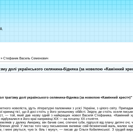
UA
»
Стефаник Василь Семенович
зму долі українського селянина-бідняка (за новелою «Камінний хрес
ол трагізму долі українського селянина-бідняка (за новелою «Камінний хрест»)"
тного новеліста, ідуть літературні паломники з усієї України, з цілого світу. Прип
ї криниці тієї, що й досі стоїть у його затишному обійсті. Звідти, де стоїть оселя письм
хрест, — той, який дав назву одній з найкращих новел Василя Стефаника. «Камінний 
о відбувалися в його краї наприкінці XIX — на початку XX століття.
ляків у далеку Америку, він бачив сині, спечені губи, підпухлі від плачу дитячі очі, ч
агублених дітей. У листах того часу письменник виливає свій безкінечний жаль, малює карт
, і мені рвуться, чую їх біль і муку», — писав до Ольги Кобилянської. З грудей вири