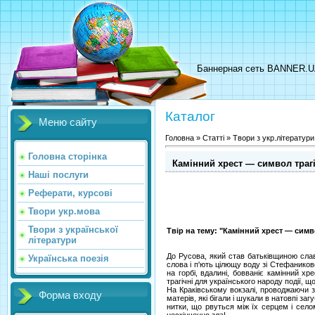
Баннерная сеть BANNER.
Каталог
Меню сайту
Головна
»
Статті
»
Твори з укр.літератури
Головна сторінка
Камінний хрест — символ трагі
Наші послуги
Реферати, курсові
Твори укр.мова
Твори з української
Твір на тему: "Камінний хрест — симв
літератури
До Русова, який став батьківщиною славе
Українська поезія
слова і п'ють цілющу воду зі Стефаниково
на горбі, вдалині, бовваніє камінний 
трагічні для українського народу події, щ
На Краківському вокзалі, проводжаючи зем
Форма входу
матерів, які бігали і шукали в натовпі з
нитки, що рвуться між їх серцем і селом