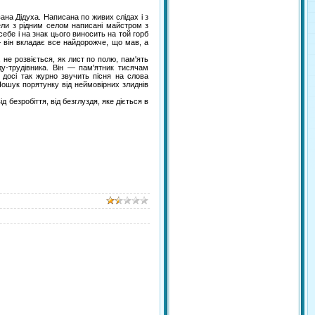
на Дідуха. Написана по живих слідах і з
ели з рідним селом написані майстром з
себе і на знак цього виносить на той горб
 він вкладає все найдорожче, що мав, а
 не розвіється, як лист по полю, пам'ять
у-трудівника. Він — пам'ятник тисячам
 досі так журно звучить пісня на слова
Пошук порятунку від неймовірних злиднів
 безробіття, від безглуздя, яке діється в