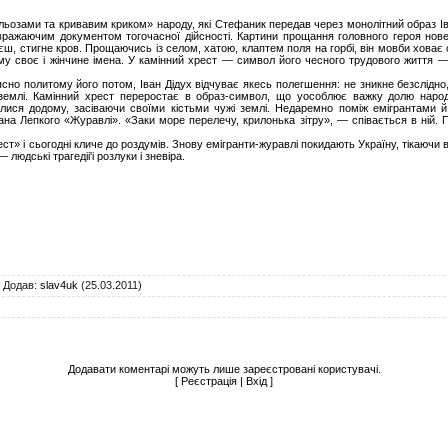
льозами та кривавим криком» народу, які Стефаник передав через монолітний образ Іва
вражаючим документом тогочасної дійсності. Картини прощання головного героя нов
єш, стигне кров. Прощаючись із селом, хатою, клаптем поля на горбі, він мовби ховає 
му своє і жінчине імена. У камінний хрест — символ його чесного трудового життя —
сно политому його потом, Іван Дідух відчуває якесь полегшення: не зникне безслідно,
 землі. Камінний хрест переростає в образ-символ, що уособлює важку долю народ
нулися додому, засіваючи своїми кістьми чужі землі. Недаремно поміж емігрантами й
а Лепкого «Журавлі». «Заки море перелечу, крилонька зітру», — співається в ній. 
 і сьогодні кличе до роздумів. Знову емігранти-журавлі покидають Україну, тікаючи від
 людські трагедіі'і розлуки і зневіра.
|
Додав
:
slav4uk
(25.03.2011)
Додавати коментарі можуть лише зареєстровані користувачі.
[
Реєстрація
|
Вхід
]