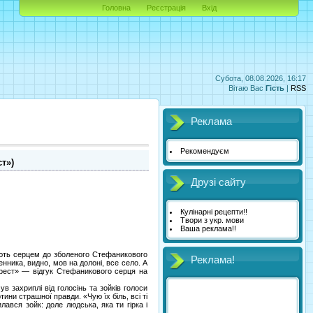
Головна
Реєстрація
Вхід
Субота, 08.08.2026, 16:17
Вітаю Вас
Гість
|
RSS
Реклама
Рекомендуєм
т»)
Друзі сайту
Кулінарні рецепти!!
Твори з укр. мови
Ваша реклама!!
адають серцем до зболеного Стефаникового
Реклама!
енника, видно, мов на долоні, все село. А
хрест» — відгук Стефаникового серця на
ув захриплі від голосінь та зойків голоси
ини страшної правди. «Чую їх біль, всі ті
лався зойк: доле людська, яка ти гірка і