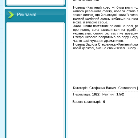
нескінченно зла!
Новела «Камінний хрест» і була тими «с
живого реального факту, новела стала 
Реклама!
такою силою, що й сьогодні, коли їх чита
важкий камінний хрест, вибивши на ньо
може, й власне серце.
Залишивши пам'ятник по собі на полі, ря
про нього, вона залишиться на рідній
українських селян, які так і не повер
Стефаникового побратима по перу Богдан
часто закінчувався драматично.
Новела Василя Стефаника «Камінний хрест»
новій державі, вже на своїй землі. Знову —
Категорія
:
Стефаник Василь Семенович
Переглядів
:
1822
|
Рейтинг
:
1.5
/
2
Всього коментарів
:
0