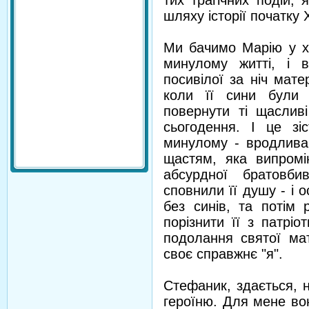
тих трагічних подій,
шляху історії початку 
Ми бачимо Марію у х
минулому житті, і 
посивілої за ніч мат
коли її сини були 
повернути ті щаслив
сьогодення. І це з
минулому - вродлива,
щастям, яка випромі
абсурдної братовби
сповнили її душу - і 
без синів, та потім 
порізнити її з патрі
подолання святої мат
своє справжнє "я".
Стефаник, здається, 
героїню. Для мене вон