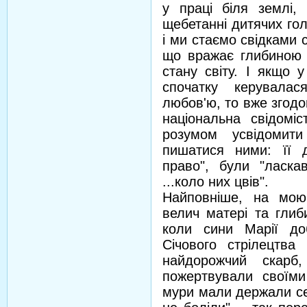
у праці біля землі,
щебетанні дитячих гол
і ми стаємо свідками 
що вражає глибиною в
стану світу. І якщо 
спочатку керувала
любов'ю, то вже згодо
національна свідомі
розумом усвідомити
пишатися ними: її 
право", були "ласка
...коло них цвів".
Найповніше, на мою
велич матері та глиби
коли сини Марії до
Січового стрілецтва 
найдорожчий скарб
пожертвували своїми
мури мали держали се