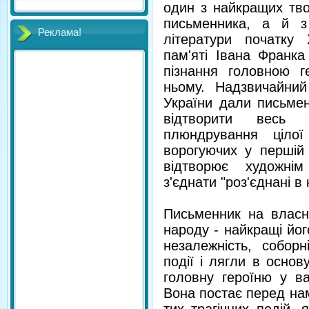
один з найкращих тво
письменника, а й з 
Реклама!
літератури початку
пам'яті Івана Франка
пізнання головною г
ньому. Надзвичайни
України дали письмен
відтворити весь 
плюндрування цілої
ворогуючих у першій 
відтворює художнім
з'єднати "роз'єднані в
Письменник на власні
народу - найкращі його
незалежність, соборн
події і лягли в основ
головну героїню у ва
Вона постає перед нам