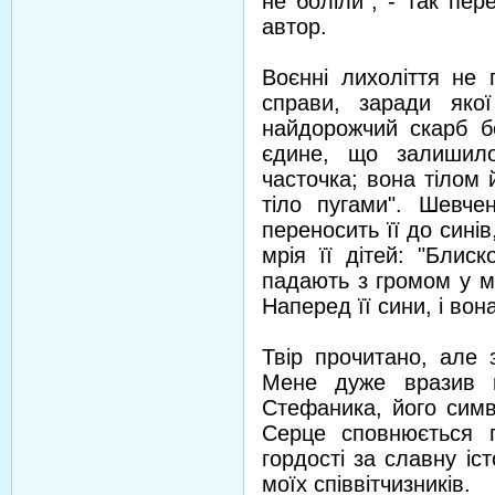
не боліли", - так пер
автор.
Воєнні лихоліття не 
справи, заради яко
найдорожчий скарб б
єдине, що залишило
часточка; вона тілом 
тіло пугами". Шевчен
переносить її до синів
мрія її дітей: "Блиск
падають з громом у м
Наперед її сини, і вон
Твір прочитано, але 
Мене дуже вразив 
Стефаника, його симво
Серце сповнюється по
гордості за славну іст
моїх співвітчизників.