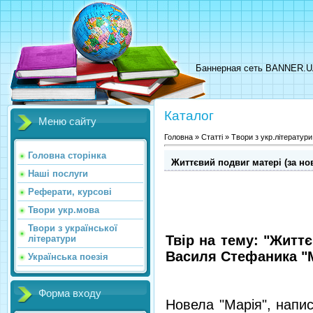
Баннерная сеть BANNER.
Каталог
Меню сайту
Головна
»
Статті
»
Твори з укр.літератури
Головна сторінка
Життєвий подвиг матері (за но
Наші послуги
Реферати, курсові
Твори укр.мова
Твори з української
Твір на тему: "Житт
літератури
Василя Стефаника "М
Українська поезія
Форма входу
Новела "Марія", напи