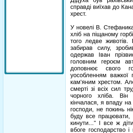
Дідуха був рахівськ
справді виїхав до Кан
хрест.
У новелі В. Стефаник
хліб на піщаному горбі
того ледве животів. 
забирав силу, зроби
одержав Іван прізв
головним героєм ав
доповнює свого го
уособленням важкої п
кам'яним хрестом. Ал
смерті зі всіх сил тр
чорного хліба. Він
кінчалася, я впаду на
господи, не покинь н
буду все працювати, х
кинути..." І все ж д
вбоге господарство і