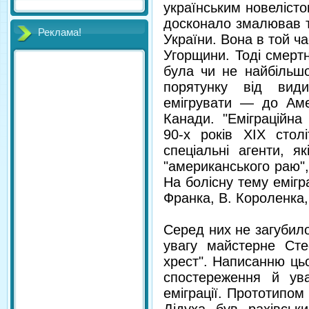
українським новелісто
досконало змалював т
Реклама!
України. Вона в той ч
Угорщини. Тоді смертн
була чи не найбільшо
порятунку від види
емігрувати — до Амер
Канади. "Еміграційна
90-х років XIX столі
спеціальні агенти, я
"американського раю"
На болісну тему емігра
Франка, В. Короленка,
Серед них не загубило
увагу майстерне Сте
хрест". Написанню ць
спостереження й ув
еміграції. Прототипом