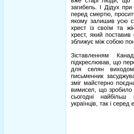
вже старі люди, що 
загибель. І Дідух при
перед смертю, просить 
якому залишив усю св
хрест із своїм та жі
хрест, який поставив 
зближує між собою поня
Зіставленням Кан
підкреслював, що пер
для селян виходом
письменник засуджува
зміг майстерно поєдн
вимисел, що зробило 
сьогодні найбільш
українців, так і серед 