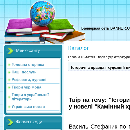
Баннерная сеть BANNER.
Каталог
Меню сайту
Головна
»
Статті
»
Твори з укр.літератури
Головна сторінка
Історична правда і художній ви
Наші послуги
Реферати, курсові
Твори укр.мова
Твори з української
Твір на тему: "Істор
літератури
у новелі "Камінний х
Українська поезія
Форма входу
Василь Стефаник по 