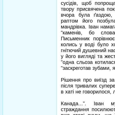
сусідів, щоб попрощ
твору присвячена по
вчора була ґаздою,
раптом його позбул
мандрівка. Іван намаг
"каменів, бо слов
Письменник порівню
колись у воді було хо
гнітючий душевний нас
у його вигляді та жест
"одна сльоза котилася
"заскреготав зубами, я
Рішення про виїзд за
після тривалих супере
в хаті не говорилося,
Канада...". Іван 
страждання посилюют