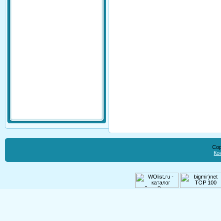
Cop
Ко