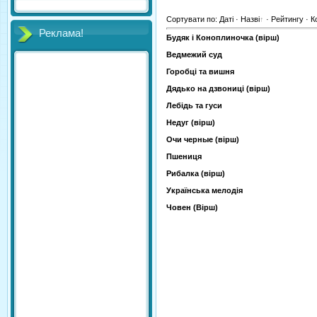
Сортувати по
:
Даті
·
Назві
·
Рейтингу
·
К
Реклама!
Будяк і Коноплиночка (вірш)
Ведмежий суд
Горобці та вишня
Дядько на дзвониці (вірш)
Лебідь та гуси
Недуг (вірш)
Очи черные (вірш)
Пшениця
Рибалка (вірш)
Українська мелодія
Човен (Вірш)