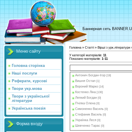
Баннерная сеть BANNER.
Головна
»
Статті
»
Вірші з урк.літератури
»
Меню сайту
У категорії матеріалів
:
11
Показано матеріалів
:
1-11
Головна сторінка
Наші послуги
Антонич Богдан-Ігор
[19]
Реферати, курсові
Вишня Остап
[1]
Вороний Марко
[14]
Твори укр.мова
Костенко Ліна
[130]
Твори з української
Лепкий Богдан
[0]
літератури
Пчілка Олена
[0]
Українська поезія
Симоненко Василь
[0]
Стефаник Василь
[0]
Українка Леся
[0]
Форма входу
Шевченко Тарас
[0]