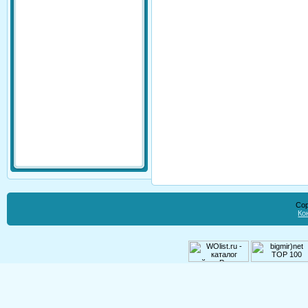
Cop
Ко