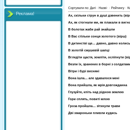
Сортувати по
:
Даті
·
Назві
·
Рейтингу
·
К
Реклама!
Ах, скільки струн в душі дзвенить (ві
Ах, як стогнали ми, як плакали в вигна
В болотах жаби рай знайшли
В Вас стільки сонця золотого (вірш)
В дитинстві ще… давно, давно колис
В золотій смушевій шапці
Вгледіти щастя, зомліти, осліпнути (ві
Везли їх, зранених в борні з солдатам
Вітри і бурі весняні
Вона ішла… але здавалося мені
Вона прийшла, як мрія довгожданна
Глузуйте, кпіть над рідною землею
Гори сплять, повиті млою
Гроза пройшла… зітхнули трави
Дві хмароньки пливли кудись