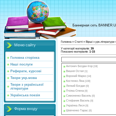
Баннерная сеть BANNER.
Головна
»
Статті
»
Вірші з урк.літератури
Меню сайту
У категорії матеріалів
:
39
Показано матеріалів
:
1-15
Головна сторінка
Наші послуги
Антонич Богдан-Ігор
[19]
Реферати, курсові
Вишня Остап
[1]
Вороний Марко
[14]
Твори укр.мова
Костенко Ліна
[130]
Твори з української
Лепкий Богдан
[0]
літератури
Пчілка Олена
[0]
Українська поезія
Симоненко Василь
[0]
Стефаник Василь
[0]
Українка Леся
[0]
Форма входу
Шевченко Тарас
[0]