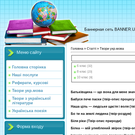
Баннерная сеть BANNER.
Головна
»
Статті
» Твори укр.мова
Меню сайту
6 клас
[32]
Головна сторінка
8 клас
[23]
Наші послуги
10 клас
[9]
Реферати, курсові
Твори укр.мова
Батьківщина — що вона для мене значи
Твори з української
Бабуся пече паски (твір-опис процесу
літератури
Наша ціль — людське щастя і воля (тв
Українська поезія
Бо ти на землі людина (твір-роздум)
Біля ріки (Твір-опис природи)
Форма входу
Білка — мій улюблений звірок (твір-о