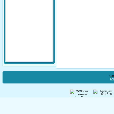
Cop
Ко