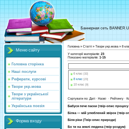
Баннерная сеть BANNER.
Головна
»
Статті
»
Твори укр.мова
» 8 кл
Меню сайту
У категорії матеріалів
:
23
Показано матеріалів
:
1-15
Головна сторінка
Наші послуги
6 клас
[32]
Реферати, курсові
8 клас
[23]
10 клас
[9]
Твори укр.мова
Твори з української
літератури
Сортувати по
:
Даті
·
Назві
·
Рейтингу
·
К
Українська поезія
Бабуся пече паски (твір-опис процесу
Білка — мій улюблений звірок (твір-о
Біля ріки (Твір-опис природи)
Форма входу
Бо ти на землі людина (твір-роздум)