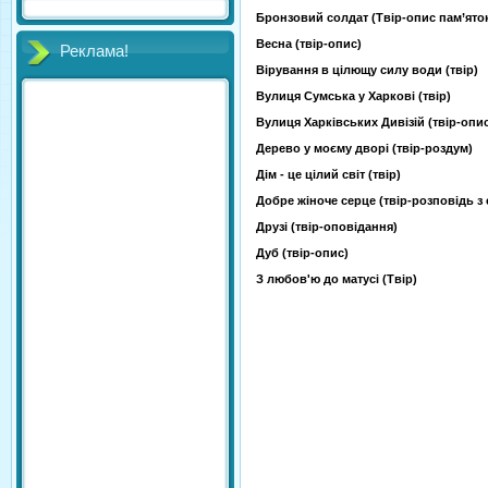
Бронзовий солдат (Твір-опис пам’яток 
Весна (твір-опис)
Реклама!
Вірування в цілющу силу води (твір)
Вулиця Сумська у Харкові (твір)
Вулиця Харківських Дивізій (твір-опи
Дерево у моєму дворі (твір-роздум)
Дім - це цілий світ (твір)
Добре жіноче серце (твір-розповідь з
Друзі (твір-оповідання)
Дуб (твір-опис)
З любов'ю до матусі (Твір)