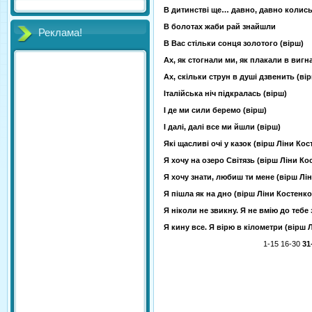
В дитинстві ще… давно, давно колис
В болотах жаби рай знайшли
Реклама!
В Вас стільки сонця золотого (вірш)
Ах, як стогнали ми, як плакали в вигна
Ах, скільки струн в душі дзвенить (ві
Італійська ніч підкралась (вірш)
І де ми сили беремо (вірш)
І далі, далі все ми йшли (вірш)
Які щасливі очі у казок (вірш Ліни Кос
Я хочу на озеро Світязь (вірш Ліни Ко
Я хочу знати, любиш ти мене (вірш Лі
Я пішла як на дно (вірш Ліни Костенко
Я ніколи не звикну. Я не вмію до тебе
Я кину все. Я вірю в кілометри (вірш 
1-15
16-30
31