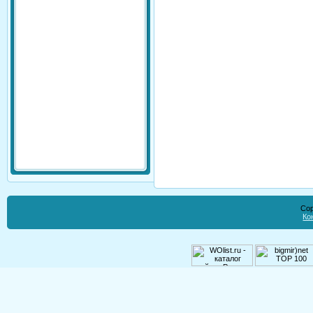
Cop
Ко