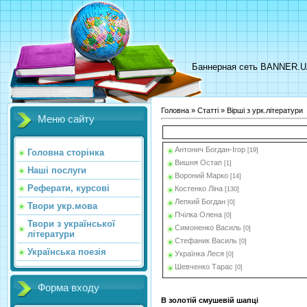
Баннерная сеть BANNER.
Головна
»
Статті
» Вірші з урк.літератури
Меню сайту
Антонич Богдан-Ігор
[19]
Головна сторінка
Вишня Остап
[1]
Наші послуги
Вороний Марко
[14]
Реферати, курсові
Костенко Ліна
[130]
Лепкий Богдан
[0]
Твори укр.мова
Пчілка Олена
[0]
Твори з української
Симоненко Василь
[0]
літератури
Стефаник Василь
[0]
Українська поезія
Українка Леся
[0]
Шевченко Тарас
[0]
Форма входу
В золотій смушевій шапці