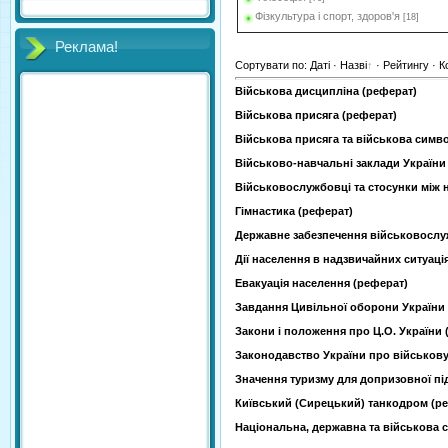
Фізкультура і спорт, здоров'я
[18]
Реклама!
Сортувати по
:
Даті
·
Назві
·
Рейтингу
·
К
Військова дисципліна (реферат)
Військова присяга (реферат)
Військова присяга та військова симво
Військово-навчальні заклади України
Військовослужбовці та стосунки між 
Гімнастика (реферат)
Державне забезпечення військовослу
Дії населення в надзвичайних ситуаці
Евакуація населення (реферат)
Завдання Цивільної оборони України
Закони і положення про Ц.О. України 
Законодавство України про військову
Значення туризму для допризовної пі
Київський (Сирецький) танкодром (р
Національна, державна та військова 