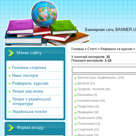
Баннерная сеть BANNER.
Головна
»
Статті
»
Реферати та курсові
» 
Меню сайту
У категорії матеріалів
:
15
Показано матеріалів
:
1-15
Головна сторінка
Наші послуги
Архітектура, будівництво.
[103]
Реферати, курсові
Біологія
[51]
Геодезія, геологія
[35]
Твори укр.мова
Економіка
[5]
Твори з української
Іноземні мови
[25]
літератури
Педагогіка
[41]
Українська поезія
Медицина
[30]
Політологія
[256]
Психологія
[13]
Форма входу
Соціологія
[21]
Філософія
[76]