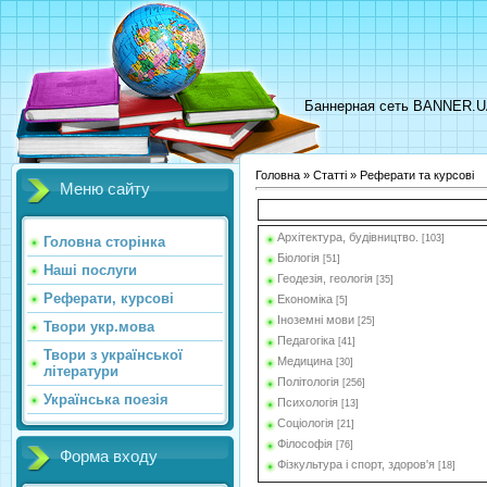
Баннерная сеть BANNER.
Головна
»
Статті
» Реферати та курсові
Меню сайту
Архітектура, будівництво.
[103]
Головна сторінка
Біологія
[51]
Наші послуги
Геодезія, геологія
[35]
Реферати, курсові
Економіка
[5]
Іноземні мови
[25]
Твори укр.мова
Педагогіка
[41]
Твори з української
Медицина
[30]
літератури
Політологія
[256]
Українська поезія
Психологія
[13]
Соціологія
[21]
Філософія
[76]
Форма входу
Фізкультура і спорт, здоров'я
[18]