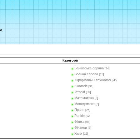
UA
Категорії
Банківська справа
[34]
Воєнна справа
[15]
Інформаційні технології
[45]
Екологія
[91]
Історія
[35]
Математика
[3]
Менеджмент
[2]
Право
[25]
Релігія
[92]
Фізика
[54]
Фінанси
[6]
Хімія
[16]