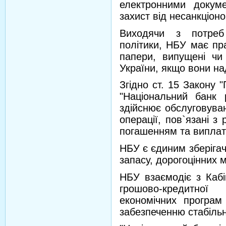
електронними докуме
захист від несанкціон
Виходячи з потреб 
політики, НБУ має пр
папери, випущені чи 
України, якщо вони на
Згідно ст. 15 Закону "
"Національний банк
здійснює обслуговува
операції, пов`язані з
погашенням та виплато
НБУ є єдиним зберіга
запасу, дорогоцінних м
НБУ взаємодіє з Кабі
грошово-кредитної 
економічних програм
забезпеченню стабільн