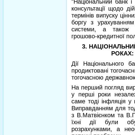
"Національний банк і
консультації щодо ді
термінів випуску цінн
боргу з урахуванням
системи, а також п
грошово-кредитної полі
3. НАЦІОНАЛЬНИЙ
РОКАХ:
Дії Національного б
продиктовані тогочас
тогочасною державною
На перший погляд вир
у перші роки незале
саме тоді інфляція у 
Виправданням для тод
з В.Матвієнком та В.
їхні дії були об
розрахунками, а нео