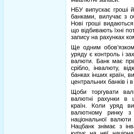
НБУ випускає гроші й
банками, вилучає з об
Нові гроші видаються
що відбивають їхні по
запису на рахунках ко
Ще одним обов’язком 
уряду є контроль і за
валюти. Банк має прв
срібло, інвалюту, ві
банках інших країн, ви
центральних банків і в 
Щоби торгувати вал
валютні рахунки в ц
країн. Коли уряд ви
валютному ринку з 
національної валюти 
Нацбанк знімає з ін
купує на неї націон