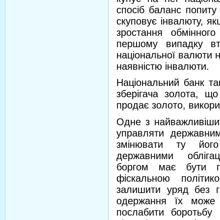
спосіб баланс попиту 
скуповує інвалюту, я
зростання обмінного
першому випадку вто
національної валюти н
наявністю інвалюти.
Національний банк та
зберігача золота, що
продає золото, викор
Одне з найважливіших
управляти державним
змінювати ту його
державними обліга
боргом має бути п
фіскальною політи
залишити уряд без го
одержання їх може 
послабити боротьбу 