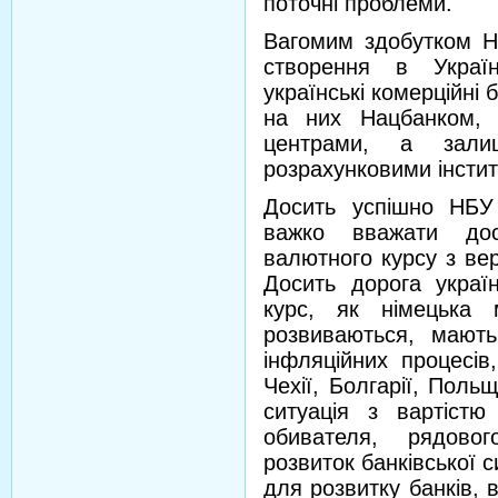
поточні проблеми.
Вагомим здобутком Н
створення в Україн
українські комерційні
на них Нацбанком, 
центрами, а зали
розрахунковими інсти
Досить успішно НБУ
важко вважати дос
валютного курсу з ве
Досить дорога украї
курс, як німецька 
розвиваються, мают
інфляційних процесі
Чехії, Болгарії, Польщ
ситуація з вартіст
обивателя, рядовог
розвиток банківської 
для розвитку банків, 