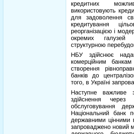
кредитних можли
використовують креди
для задоволення св
кредитування ціль
реорганізацією і моде
окремих галузей 
структурною перебудо
НБУ здійснює надан
комерційним банкам
створення рівнопра
банків до централізо
того, в Україні запро
Наступне важливе з
здійснення через 
обслуговування дер
Національний банк п
державними цінними п
запроваджено новий м
державного бюджет