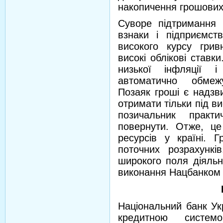
накопичення грошових
Суворе підтримання 
взнаки і підприємст
високого курсу гри
високі облікові ставки
низької інфляції і
автоматично обмеж
Позаяк гроші є надзв
отримати тільки під в
позичальник прак
повернути. Отже, це
ресурсів у країні. 
поточних розрахункі
широкого поля діяльн
виконання Нацбанком 
Національний банк Ук
кредитною систем