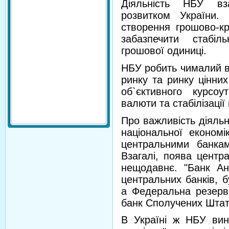
Діяльність НБУ вз
розвитком України
створення грошово-кр
забазпечити стабіл
грошової одиниці.
НБУ робить чималий в
ринку та ринку цінни
об`єктивного курсоу
валюти та стабілізації 
Про важливість діяльн
національної економі
центральними банкам
Взагалі, поява центр
нещодавнє. "Банк Анг
центральних банків, бу
а Федеральна резерв
банк Сполучених Штатів
В Україні ж НБУ вин