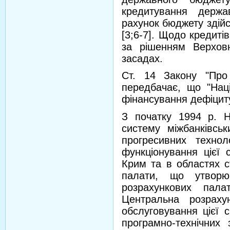
кредитування держа
рахунок бюджету здій
[3;6-7]. Щодо кредиті
за рішенням Верхов
засадах.
Ст. 14 Закону "Про 
передбачає, що "Нац
фінансування дефіциту
З початку 1994 р. 
систему міжбанківськ
прогресивних технол
функціонування цієї 
Крим та в областях с
палати, що утвор
розрахункових пала
Центральна розраху
обслуговування цієї 
програмно-технічних 