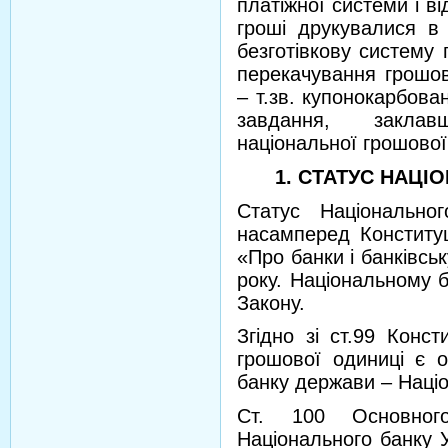
платіжної системи і ві
гроші друкувалися в 
безготівкову систему 
перекачування грошов
– т.зв. купонокарбова
завдання, закла
національної грошової
1. СТАТУС НАЦІ
Статус Національно
насамперед Конституц
«Про банки і банківськ
року. Національному б
Закону.
Згідно зі ст.99 Конст
грошової одиниці є 
банку держави – Націо
Ст. 100 Основног
Національного банку 