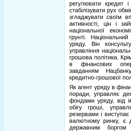
регулювати кредит і
стабілізувати рух обм
згладжувати своїм вп
активності, цін і за
національної еконо
грунті. Національний
уряду. Він консуль
управління національ
грошова політика. Крі
в фінансових опер
завданням Нацбан
кредитно-грошової пол
Як агент уряду в фін
поради, управляє де
фондами уряду, від і
обігу гроші, управ
резервами і виступає
валютному ринку, є 
державним боргом (