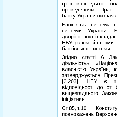
грошово-кредитної пол
проведенням. Право
банку України визначає
Банківська система є
системи України. Б
дворівневою і складає
НБУ разом зі своїми 
банківської системи.
Згідно статті 6 За
діяльність» «Наці
власністю України, 
затверджується През
[2;203]. НБУ є пі
відповідності до ст.
вищезгаданого Зако
ініціативи.
Ст.85,п.18 Консти
повноважень Верховно