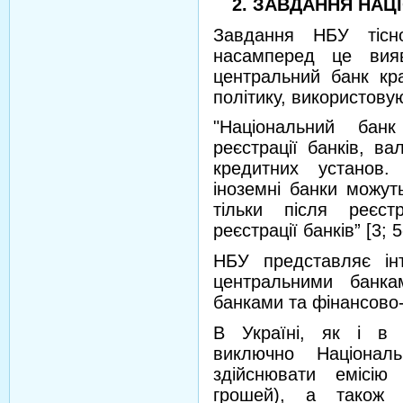
2. ЗАВДАННЯ НАЦ
Завдання НБУ тісно
насамперед це вия
центральний банк кра
політику, використовую
"Національний банк
реєстрації банків, в
кредитних установ.
іноземні банки можуть
тільки після реєстр
реєстрації банків” [3; 5
НБУ представляє ін
центральними банка
банками та фінансово-
В Україні, як і в 
виключно Націонал
здійснювати емісію
грошей), а також н