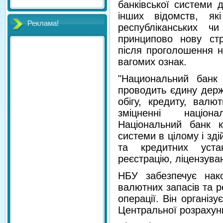
банківської системи 
інших відомств, як
Реклама!
республіканських 
принципово нову стр
після проголошення не
вагомих ознак.
"Национальний банк
проводить єдину держ
обігу, кредиту, валю
зміцненні націон
Національний банк ко
системи в цілому і зді
та кредитних уста
реєстрацію, ліцензуван
НБУ забезпечує нако
валютних запасів та р
операції. Він організу
Центральної розрахун