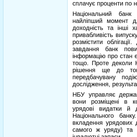
сплачує проценти по н
Національний банк 
найліпший момент для
доходність та інші х
привабливість випуску
розмістити облігації
завдання банк пов
інформацію про стан е
тощо. Проте деколи 
рішення ще до того
передбачувану поді
дослідження, результа
НБУ управляє держа
вони розміщені в к
урядові видатки й 
Національного банк
вкладення урядових д
самого ж уряду) та 
інвалютні запаси.