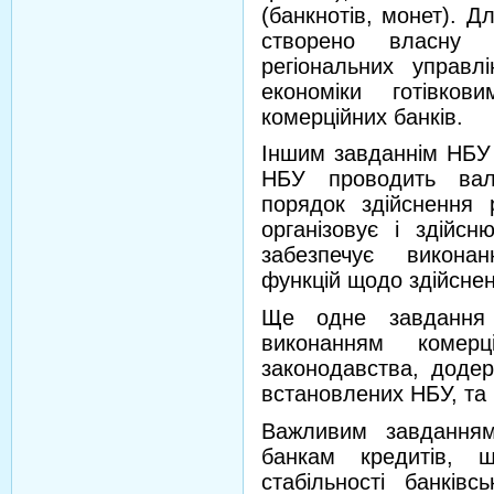
(банкнотів, монет). Д
створено власну 
регіональних управл
економіки готівко
комерційних банків.
Іншим завданнім НБУ 
НБУ проводить вал
порядок здійснення р
організовує і здійс
забезпечує викона
функцій щодо здійсне
Ще одне завдання
виконанням комерц
законодавства, додер
встановлених НБУ, та 
Важливим завдання
банкам кредитів, 
стабільності банків