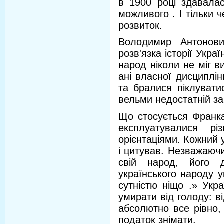
в 1900 році здавалас
можливого . І тільки 
розвиток.
Володимир Антонови
розв'язка історії Укра
народ ніколи не міг ви
ані власної дисциплін
та бралися піклувати
вельми недостатній за
Що стосується Франка
експлуатувалися рі
орієнтаціями. Кожний 
і цитував. Незважаючи
свій народ, його 
українського народу 
сутністю ніщо .» Укр
умирати від голоду: в
абсолютно все рівно,
податок знімати.