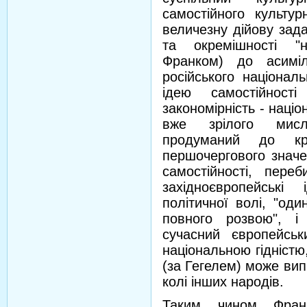
самостійного культур
величезну дійову зада
та окремішності "н
Франком) до асиміл
російського націонал
ідею самостійност
закономірність - наці
вже зрілого мисли
продуманий до кра
першочергового значе
самостійності, пер
західноєвропейські
політичної волі, "од
повного розвою", і
сучасний європейсь
національною гідністю
(за Гегелем) може випр
колі інших народів.
Таким чином Франк