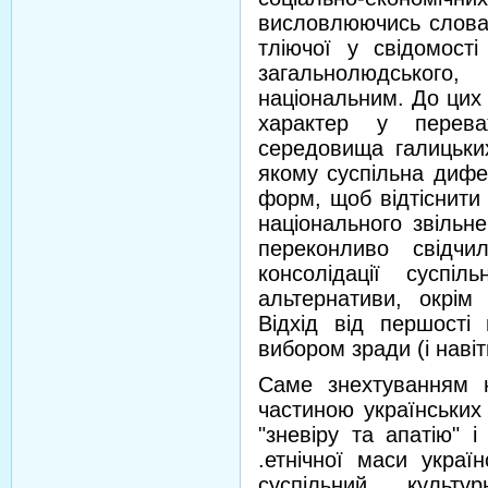
висловлюючись слова
тліючої у свідомості
загальнолюдського,
національним. До цих 
характер у перева
середовища галицьких
якому суспільна дифе
форм, щоб відтіснити
національного звільне
переконливо свідчи
консолідації суспі
альтернативи, окрім 
Відхід від першості 
вибором зради (і наві
Саме знехтуванням 
частиною українських
"зневіру та апатію" 
.етнічної маси украї
суспільний культ