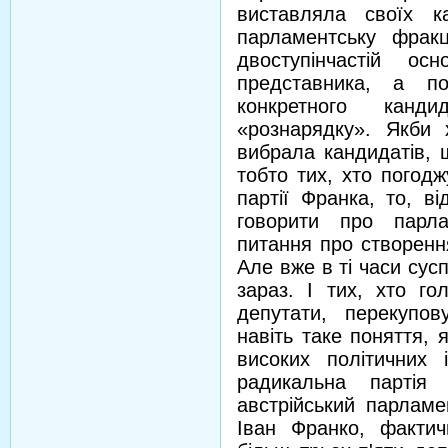
виставляла своїх к
парламентську фрак
двоступінчастій ос
представника, а п
конкретного канд
«рознарядку». Якби 
вибрала кандидатів, 
тобто тих, хто погод
партії Франка, то, в
говорити про парла
питання про створення
Але вже в ті часи сусп
зараз. І тих, хто го
депутати, перекупов
навіть таке поняття,
високих політичних і
радикальна парті
австрійський парламе
Іван Франко, факти