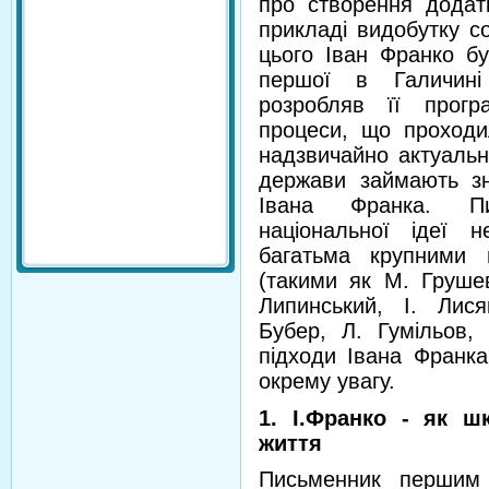
про створення додатк
прикладі видобутку со
цього Іван Франко бу
першої в Галичині 
розробляв її прогр
процеси, що проходи
надзвичайно актуальн
держави займають зн
Івана Франка. Пи
національної ідеї 
багатьма крупними 
(такими як М. Грушев
Липинський, І. Лис
Бубер, Л. Гумільов, 
підходи Івана Франка
окрему увагу.
1. І.Франко - як ш
життя
Письменник першим 