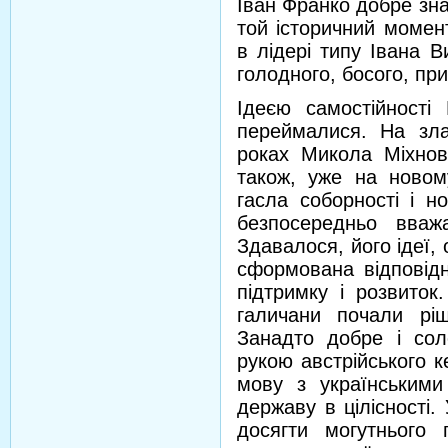
Іван Франко добре зна
той історичний момен
в лідері типу Івана 
голодного, босого, пр
Ідеєю самостійності
переймалися. На зла
роках Микола Міхновс
також, уже на новому
гасла соборності і но
безпосередньо вваж
Здавалося, його ідеї,
сформована відповідн
підтримку і розвиток
галичани почали ріш
Занадто добре і сол
рукою австрійського 
мову з українськими
державу в цілісності.
досягти могутнього 