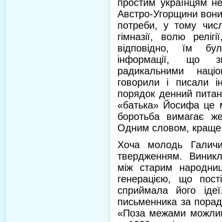
простим українцям не
Австро-Угорщини вони
потреби, у тому числ
гімназії, волю релігі
відповідно, їм бу
інформації, що з
радикальними націо
говорили і писали і
порядок денний питан
«батька» Йосифа це м
боротьба вимагає жер
Одним словом, краще т
Хоча молодь Галичи
твердженням. Виникла
між старим народни
генерацією, що пос
сприймала його іде
письменника за порадо
«Поза межами можливо