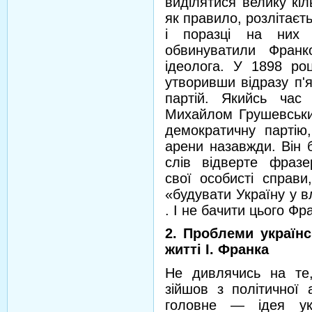
виділятися велику кіл
як правило, розлітаєть
і поразці на них 
обвинуватили Франк
ідеолога. У 1898 роц
утворивши відразу п'я
партій. Якийсь час
Михайлом Грушевськи
демократичну партію,
арени назавжди. Він 
слів відверте фразе
свої особисті справи
«будувати Україну у вл
. І не бачити цього Фра
2. Проблеми українс
житті І. Франка
Не дивлячись на те
зійшов з політичної 
головне — ідея укр