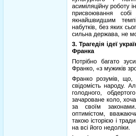
асиміляційну роботу ін
присвоювання соб
якнайшвидшим темпі
набутків, без яких сьо
сильна держава, не мо
3. Трагедія ідеї укр
Франка
Потрібно багато зус
Франко, «з мужиків зр
Франко розумів, що, 
свідомість народу. А
голодного, обдерто
зачароване коло, хоча
за своїм законам
оптимістом, вважаю
такою історією і трад
на всі його недоліки.