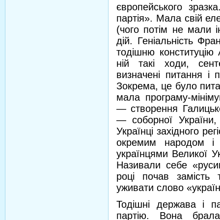
європейського зразк
партія». Мала свій ел
(чого потім не мали і
дій. Геніальність Фр
тодішню конституцію 
ній такі ходи, сен
визначені питання і 
Зокрема, це було пита
мала програму-мініму
— створення Галицько
— соборної України, 
Українці західного рег
окремим народом і 
українцями Великої Ук
Називали себе «руси
році почав замість т
уживати слово «україн
Тодішні держава і п
партію. Вона брала