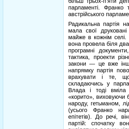
більш трьох-п'яти деп
парламенті. Франко 
австрійського парламе
Радикальна партія на
мала свої друковані 
майже в кожнім селі. 
вона провела біля два
програмні документи
тактика, проекти різ
закони — це вже інш
напрямку партія пов
врахувати і те, що
складаючись у парлам
Влада і тоді вміла
«корито», виховуючи 
народу, гетьманом, лід
(усього Франко нар
епітетів). До речі, в
партій: спочатку во