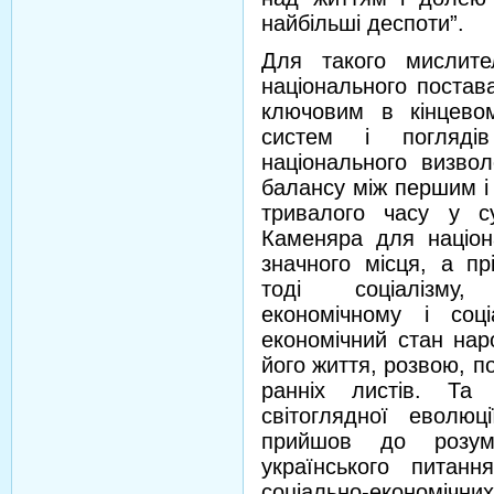
найбiльшi деспоти”.
Для такого мислите
національного постава
ключовим в кінцевом
систем і погляді
національного визво
балансу між першим і
тривалого часу у су
Каменяра для націон
значного місця, а пр
тоді соціалізму,
економічному і соц
економічний стан нар
його життя, розвою, п
ранніх листів. Та 
світоглядної еволюці
прийшов до розумі
українського питан
соціально-економ