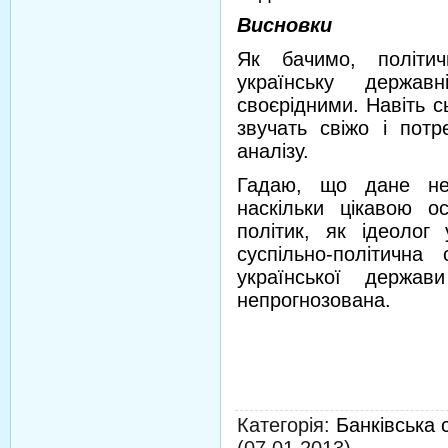
Висновки
Як бачимо, політи
українську держав
своєрідними. Навіть с
звучать свіжо і потр
аналізу.
Гадаю, що дане нев
наскільки цікавою о
політик, як ідеолог 
суспільно-політичн
української держав
непрогнозована.
Категорія
:
Банківська 