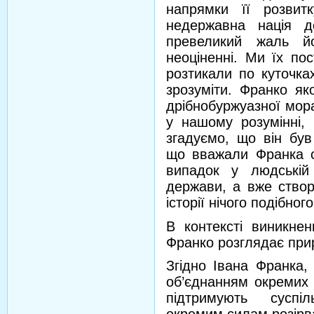
напрямки її розвит
недержавна нація д
превеликий жаль йо
неоціненні. Ми їх по
розтикали по куточках
зрозуміти. Франко я
дрібнобуржуазної морал
у нашому розумінні,
згадуємо, що він був
що вважали Франка с
випадок у людській
держави, а вже створ
історії нічого подібног
В контексті виникнен
Франко розглядає прир
Згідно Івана Франка,
об’єднанням окремих 
підтримують суспіл