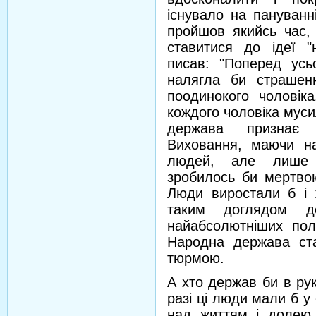
існувало на пануванн
пройшов якийсь час, 
ставитися до ідеї "
писав: "Поперед ус
налягла би страшен
поодинокого чоловiк
кождого чоловiка муси
держава признає 
Виховання, маючи на
людей, але лише 
зробилось би мертво
Люди виростали б i ж
таким доглядом д
найабсолютнiших пол
Народна держава ст
тюрмою.
А хто держав би в рук
разi цi люди мали б у
над життям i долею 