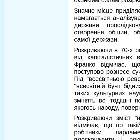
окремим силам розірва
Значне місце приділя
намагається аналізув
держави, прослідков
створення общин, о
самої держави.
Розкриваючи в 70-х р
від капіталістичних 
Франко відмічає, що
поступово рознесе су
Під "всесвітньою рев
"всесвітній бунт бідн
таких культурних нау
змінять всі тодішні п
якогось народу, поверн
Розкриваючи зміст "
відмічає, що по такій
робітники парла
вдосконалити і по