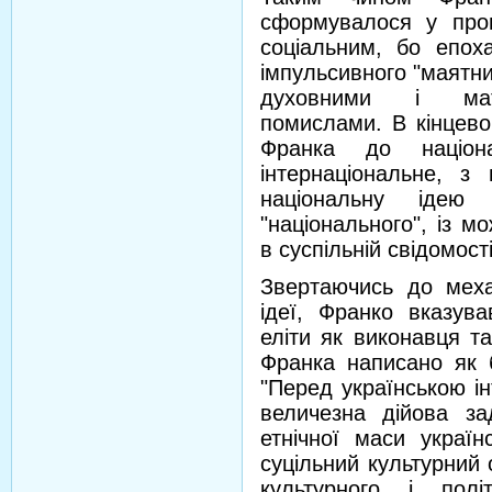
сформувалося у проц
соціальним, бо епох
імпульсивного "маятн
духовними і матері
помислами. В кінцево
Франка до націон
інтернаціональне, з 
національну ідею 
"національного", із 
в суспільній свідомості
Звертаючись до меха
ідеї, Франко вказува
еліти як виконавця та
Франка написано як 
"Перед українською ін
величезна дійова за
етнічної маси україн
суцільний культурний 
культурного і полі