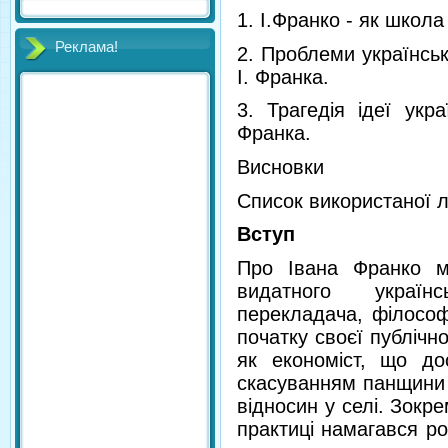
1. І.Франко - як школа
Реклама!
2. Проблеми українсько
І. Франка.
3. Трагедія ідеї укр
Франка.
Висновки
Список використаної л
Вступ
Про Івана Франко м
видатного україн
перекладача, філософа
початку своєї публічно
як економіст, що дос
скасуванням панщини 
відносин у селі. Зокре
практиці намагався р