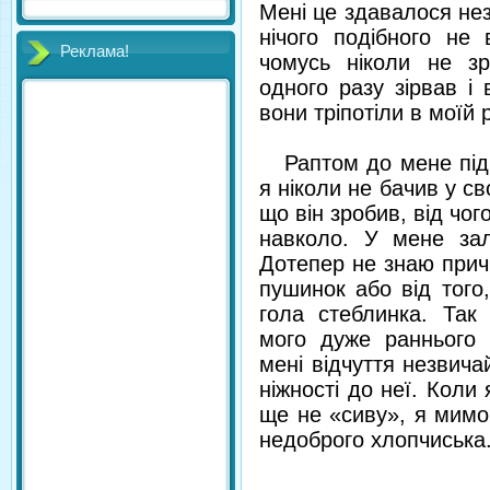
Мені це здавалося не
нічого подібного не 
Реклама!
чомусь ніколи не з
одного разу зірвав і 
вони тріпотіли в моїй 
Раптом до мене підбі
я ніколи не бачив у св
що він зробив, від чог
навколо. У мене зал
Дотепер не знаю причи
пушинок або від того
гола стеблинка. Так 
мого дуже раннього
мені відчуття незвичай
ніжності до неї. Коли
ще не «сиву», я мимо
недоброго хлопчиська