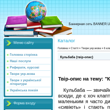
Баннерная сеть BANNER.
Каталог
Меню сайту
Головна
»
Статті
»
Твори укр.мова
»
6 кл
Головна сторінка
Кульбаба (твір-опис)
Наші послуги
Реферати, курсові
Твори укр.мова
Твір-опис на тему: "
Твори з української
літератури
Кульбаба — звичайна 
Українська поезія
всюди, де є хоч клапти
маленьким я часто див
Форма входу
«сивіють» і стають 