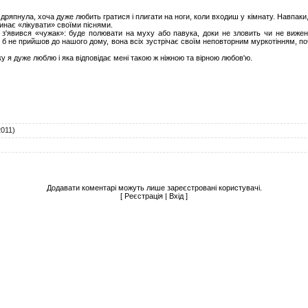
дряпнула, хоча дуже любить гратися і плигати на ноги, коли входиш у кімнату. Навпаки
чинає «лікувати» своїми піснями.
 з'явився «чужак»: буде полювати на муху або павука, доки не зловить чи не виже
б не прийшов до нашого дому, вона всіх зустрічає своїм неповторним муркотінням, поч
у я дуже люблю і яка відповідає мені такою ж ніжною та вірною любов'ю.
2011)
Додавати коментарі можуть лише зареєстровані користувачі.
[
Реєстрація
|
Вхід
]