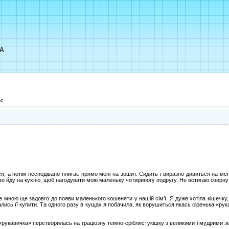
UA
ас
, а потім несподівано плигає прямо мені на зошит. Сидить і виразно дивиться на ме
иво йду на кухню, щоб нагодувати мою маленьку чотириногу подругу. Не встигаю озирн
е мною ще задовго до появи маленького кошеняти у нашій сім'ї. Я дуже хотіла кішечку, 
вались її купити. Та одного разу в кущах я побачила, як ворушиться якась сіренька «р
укавичка» перетворилась на граціозну темно-сріблястукішку з великими і мудрими з