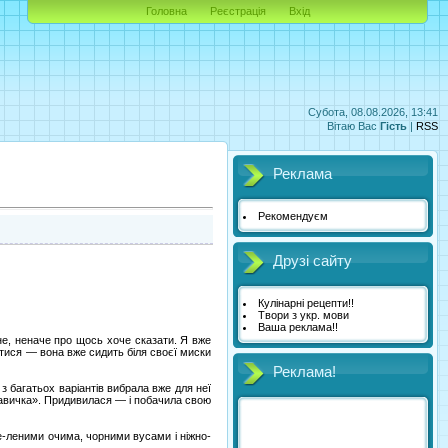
Головна
Реєстрація
Вхід
Субота, 08.08.2026, 13:41
Вітаю Вас
Гість
|
RSS
Реклама
Рекомендуєм
Друзі сайту
Кулінарні рецепти!!
Твори з укр. мови
Ваша реклама!!
не, неначе про щось хоче сказати. Я вже
утися — вона вже сидить біля своєї миски
Реклама!
з багатьох варіантів вибрала вже для неї
укавичка». Придивилася — і побачила свою
е-леними очима, чорними вусами і ніжно-