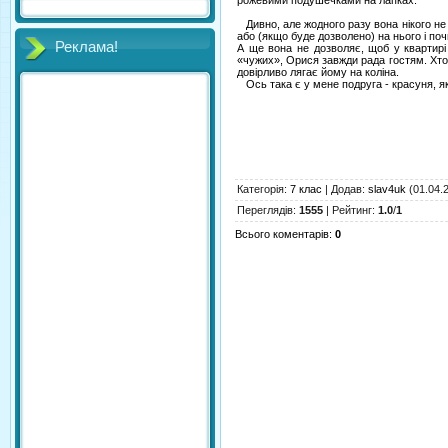
рожевими подушечками на лапках.
Дивно, але жодного разу вона нікого не 
або (якщо буде дозволено) на нього і по
Реклама!
А ще вона не дозволяє, щоб у квартирі
«чужих», Орися завжди рада гостям. Хто 
довірливо лягає йому на коліна.
Ось така є у мене подруга - красуня, як
Категорія
:
7 клас
|
Додав
:
slav4uk
(01.04.
Переглядів
:
1555
|
Рейтинг
:
1.0
/
1
Всього коментарів
:
0