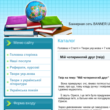
Баннерная сеть BANNER.
Каталог
Меню сайту
Головна
»
Статті
»
Твори укр.мова
»
7 кл
Головна сторінка
Мій чотириногий друг (твір)
Наші послуги
Реферати, курсові
Твори укр.мова
Твір на тему: "Мій чотириногий друг"
Твори з української
літератури
Вона примружує очі, ліниво потягується
знаю, про що, тому кладу ручку і покірл
і дзвінко муркотить.
Українська поезія
Її звуть Орися, і це ім'я було придуман
найкраще ім'я, а батьки ніяк не погоджу
Орисю.
Форма входу
Зараз дивовижним чином ця замурзана «р