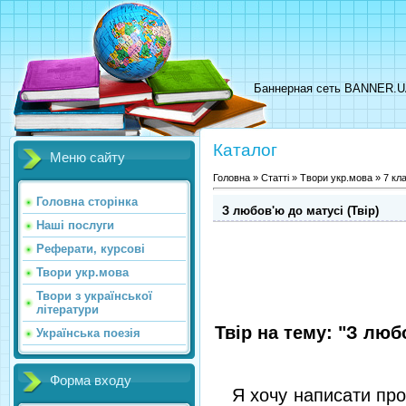
Баннерная сеть BANNER.
Каталог
Меню сайту
Головна
»
Статті
»
Твори укр.мова
»
7 кл
Головна сторінка
З любов'ю до матусі (Твір)
Наші послуги
Реферати, курсові
Твори укр.мова
Твори з української
літератури
Твір на тему: "З люб
Українська поезія
Форма входу
Я хочу написати про 