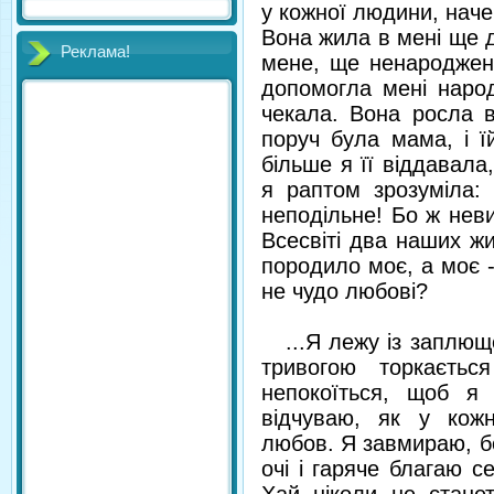
у кожної людини, наче
Вона жила в мені ще до
Реклама!
мене, ще ненароджен
допомогла мені наро
чекала. Вона росла в
поруч була мама, і 
більше я її віддавала,
я раптом зрозуміла:
неподільне! Бо ж нев
Всесвіті два наших жи
породило моє, а моє -
не чудо любові?
...Я лежу із заплющ
тривогою торкаєть
непокоїться, щоб я
відчуваю, як у кож
любов. Я завмираю, б
очі і гаряче благаю с