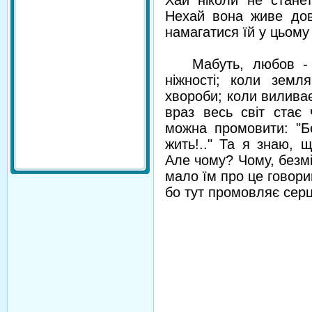
Хай ніколи не станет
Нехай вона живе довг
намагатися їй у цьому
Мабуть, любов - це
ніжності; коли земля
хвороби; коли виливає
враз весь світ стає 
можна промовити: "Бе
жить!.." Та я знаю, 
Але чому? Чому, безмі
мало їм про це говори
бо тут промовляє серц