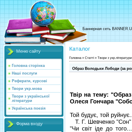
Баннерная сеть BANNER.
Каталог
Меню сайту
Головна
»
Статті
»
Твори з укр.літератури
Головна сторінка
Образ Володьки Лободи (за ро
Наші послуги
Реферати, курсові
Твори укр.мова
Твір на тему: "Обра
Твори з української
Олеся Гончара "Собо
літератури
Українська поезія
Той будує, той руйнує..
Т. Г. Шевченко "Сон"
Форма входу
"Чи світ іде до того.