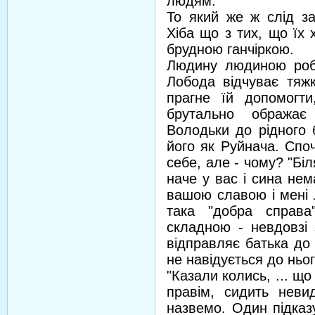
людям.
То який же ж слід за
Хіба що з тих, що їх 
брудною ганчіркою.
Людину людиною робл
Лобода відчуває тяжк
прагне їй допомогти
брутально ображає
Володьки до рідного 
його як Руйнача. Спо
себе, але - чому? "Біл
наче у вас і сина нем
вашою славою і мені л
така "добра справа
складною - невдовзі
відправляє батька до 
не навідується до ньог
"Казали колись, ... що 
правім, сидить неви
назвемо. Один підказ