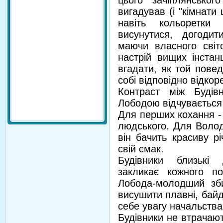
цього зачіплянськог
вигадував (і "кімнати 
навіть кольоретки
висунутися, догоди
маючи власного світо
настрій вищих інстанці
вгадати, як той повед
собі відповідно відкор
Контраст між Будів
Лободою відчувається 
Для перших кохання -
людського. Для Володь
він бачить красиву р
свій смак.
Будівники близькі
закликає кожного п
Лобода-молодший зби
висушити плавні, бай
себе увагу начальства
Будівники не втрачают