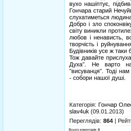
вухо нашіптує, підбив
Гончара старий Нечуйв
слухатиметься людина
Добро і зло споконвік
світу виникли протилеж
любов і ненависть, во
творчість і руйнуван
Будівників усе ж таки 
Тож давайте прислуха
Духа". Не варто на
"висуванця". Тоді нам
- собори нашої душі.
Категорія
:
Гончар Оле
slav4uk
(09.01.2013)
Переглядів
:
864
|
Рейт
Всього коментарів
:
0