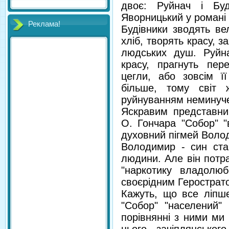
двоє: Руйнач і Буд
Яворницький у романі 
Реклама!
Будівники зводять ве
хліб, творять красу, 
людських душ. Руйн
красу, прагнуть пер
цегли, або зовсім її
більше, тому світ 
руйнуванням неминуче
Яскравим представни
О. Гончара "Собор" "
духовний пігмей Воло
Володимир - син стар
людини. Але він потр
"наркотику владолюбс
своєрідним Герострат
Кажуть, що все ліпше
"Собор" "населений"
порівнянні з ними ми