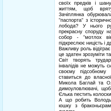
своїх предків і шан
життям, щоб врят
Зачіплянка обурювал
"паспорта" з історичн
лобода? У нього ру
прекрасну споруду н
собор - "мотлох ві
підкреслює ницість і д
Важливу роль відіграє
це здатен зрозуміти т
Світ творять труда
інвалідів не можуть с
своєму підсобному 
ставиться до власної
Микола Баглай та Ол
димоуловлювачі, щоб
Єлька пестить колоски,
А що робить Володь
юшку з браконьєрам