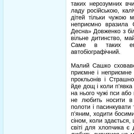
таких нерозумних вчи
ладу російською, калі
дітей тільки чужою 
неприємно вразила С
Десна» Довженко з бі
вільне дитинство, ма
Саме в таких епі
автобіографічний.
Малий Сашко сховався
приємне і неприємне в
прокльонів і Страшно
йде дощ і коли п'явка
на нього чужі пси або 
не любить носити в 
полоти і пасинкувати
п'яним, ходити босими 
сіном, коли здається, 
світі для хлопчика є