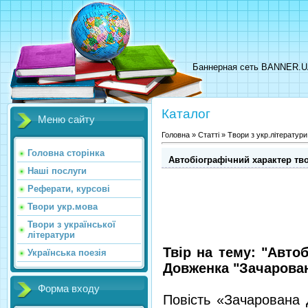
Баннерная сеть BANNER.
Каталог
Меню сайту
Головна
»
Статті
»
Твори з укр.літератури
Головна сторінка
Автобіографічний характер тв
Наші послуги
Реферати, курсові
Твори укр.мова
Твори з української
літератури
Твір на тему: "Авто
Українська поезія
Довженка "Зачарова
Форма входу
Повість «Зачарована 