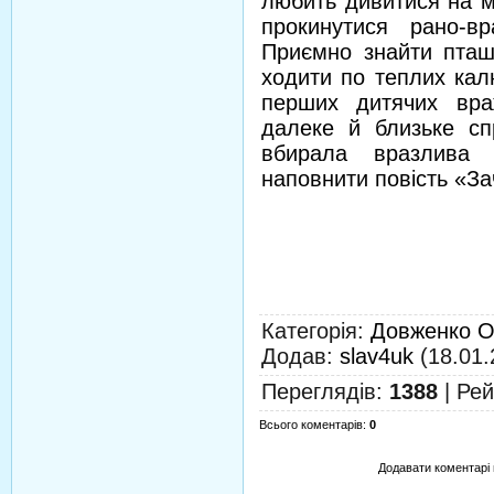
любить дивитися на м
прокинутися рано-в
Приємно знайти пташи
ходити по теплих калю
перших дитячих вра
далеке й близьке сп
вбирала вразлива
наповнити повість «З
Категорія
:
Довженко О
Додав
:
slav4uk
(18.01.
Переглядів
:
1388
|
Рей
Всього коментарів
:
0
Додавати коментарі 