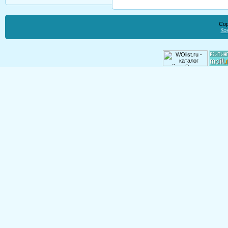
Cop
Ко