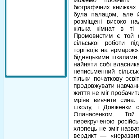
можемо побачити 
біографічних книжках
була палацом, але й 
розміщені високо на
кілька кімнат в ті
Промовистим є той 
сільської роботи пі
торгівців на ярмарок»
бідняцькими шкапами, 
найняти собі власника
неписьменний сільсь
тільки початкову осві
продовжувати навчанн
життя не міг пробачит
мріяв вивчити сина. 
школу, і Довженки 
Опанасенком. Той
перекрученою російсь
хлопець не зміг назват
вердикт — «неразвит