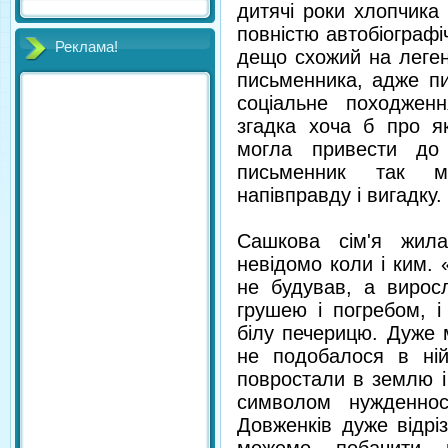
дитячі роки хлопчика
повністю автобіографі
Реклама!
дещо схожий на леген
письменника, адже пи
соціальне походжен
згадка хоча б про як
могла привести до 
письменник так м
напівправду і вигадку.
Сашкова сім'я жила
невідомо коли і ким. «
не будував, а вирос
грушею і погребом, і
білу печерицю. Дуже 
не подобалося в ній
повростали в землю і
символом нужденнос
Довженків дуже відріз