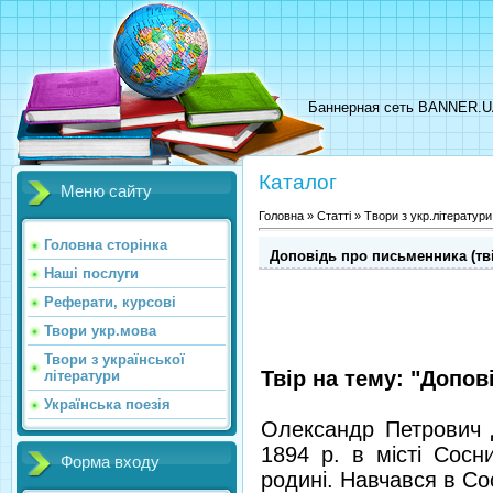
Баннерная сеть BANNER.
Каталог
Меню сайту
Головна
»
Статті
»
Твори з укр.літератури
Головна сторінка
Доповідь про письменника (тві
Наші послуги
Реферати, курсові
Твори укр.мова
Твори з української
Твір на тему: "Допо
літератури
Українська поезія
Олександр Петрович 
1894 р. в місті Сосн
Форма входу
родині. Навчався в Сос