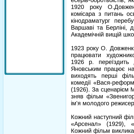
есерів-боротьбістів, я
1920 року О.Довже
комісара з питань ос
кінодраматург переб
Варшаві та Берліні, д
Академічній вищій шко
1923 року О. Довженк
працювати художнико
1926 р. переїздить
Яновським працює на 
виходять перші філ
комедії «Вася-реформ
(1926). За сценарієм 
зняв фільм «Звенигор
ім'я молодого режисер
Кожний наступний філ
«Арсенал» (1929), «
Кожний фільм виклика