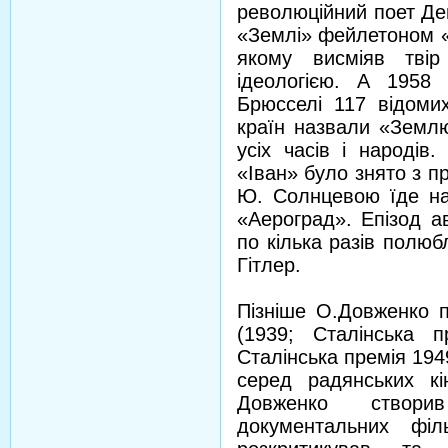
революційний поет Де
«Землі» фейлетоном «
якому висміяв твір
ідеологією. А 1958 
Брюсселі 117 відомих 
країн назвали «Землю
усіх часів і народів
«Іван» було знято з п
Ю. Солнцевою їде на
«Аероград». Епізод а
по кілька разів полюб
Гітлер.
Пізніше О.Довженко п
(1939; Сталінська п
Сталінська премія 194
серед радянських кі
Довженко створи
документальних філ