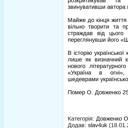
розкритикував та 
звинувативши автора в
Майже до кінця життя
вільно творити та п
страждав від цього
переглянувши його «
В історію української
лише як визначний к
нового літературного
«Україна в огні»
шедеврами української
Помер О. Довженко 25
Категорія
:
Довженко О
Додав
:
slav4uk
(18.01.