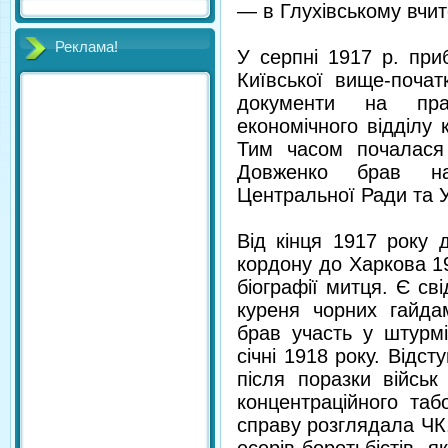
— в Глухівському вчит
Реклама!
У серпні 1917 р. при
Київської вище-поча
документи на пра
економічного відділу к
Тим часом почалася 
Довженко брав на
Центральної Ради та 
Від кінця 1917 року 
кордону до Харкова 1
біографії митця. Є св
куреня чорних гайда
брав участь у штурмі
січні 1918 року. Відс
після поразки війсь
концентраційного таб
справу розглядала ЧК.