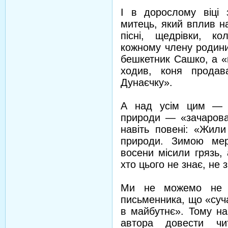
І в дорослому віці
митець, який вплив н
пісні, щедрівки, ко
кожному члену родини.
бешкетник Сашко, а «
ходив, коня продав
Дунаєчку».
А над усім цим — м
природи — «зачаровано
навіть повені: «Жили
природи. Зимою мер
восени місили грязь,
хто цього не знає, не з
Ми не можемо не 
письменника, що «суч
в майбутнє». Тому на
автора довести чит