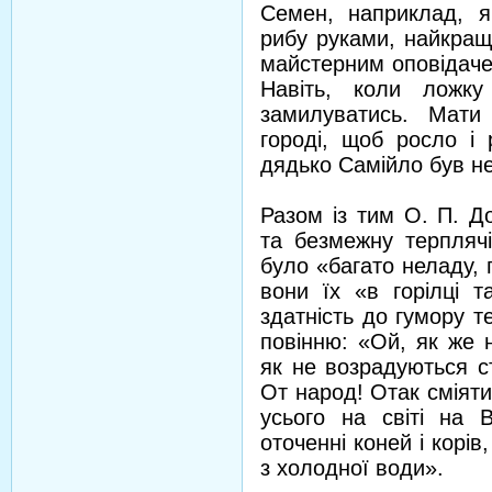
Семен, наприклад, я
рибу руками, найкраще
майстерним оповідачем
Навіть, коли ложк
замилуватись. Мати
городі, щоб росло і 
дядько Самійло був н
Разом із тим О. П. До
та безмежну терплячі
було «багато неладу, 
вони їх «в горілці т
здатність до гумору т
повінню: «Ой, як же 
як не возрадуються стр
От народ! Отак сміятис
усього на світі на 
оточенні коней і корів
з холодної води».