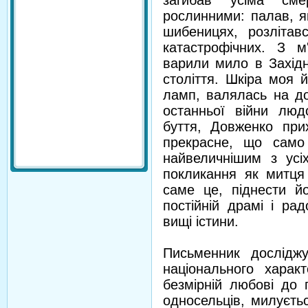
загибав усіма сме
рослинними: палав, я
шибеницях, розліта
катастрофічних. З м
варили мило в Західн
століття. Шкіра моя 
ламп, валялась на до
останньої війни лю
буття, Довженко при
прекрасне, що само
найвеличнішим з усі
покликання як митця
саме це, піднести 
постійній драмі і ра
вищі істини.
Письменник дослідж
національного харак
безмірній любові до п
односельців, милуєть