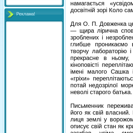
намагається «усвід
досвітній зорі Коло са
Реклама!
Для О. П. Довженка ц
— щира лірична спові
зроблених і незробле
глибше проникаємо 
творчу лабораторію і
прекрасне в ньому,
кіноповісті перепліт
імені малого Сашка і
«гріхи» переплітають
потай недозрілої мор
неволі старого батька.
Письменник пережива
його як свій власний.
лиця землі у ворожом
описує свій стан як кри