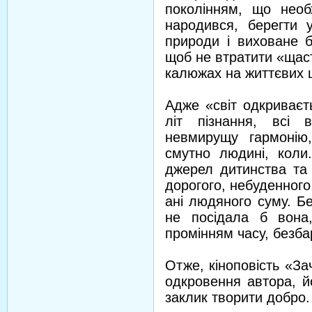
поколінням, що необ
народився, берегти 
природи і виховане б
щоб не втратити «щастя
калюжах на життєвих 
Адже «світ одкриває
літ пізнання, всі 
невмирущу гармонію,
смутно людині, коли
джерел дитинства та 
дорогого, небуденного,
ані людяного суму. Б
не посідала б вона,
промінням часу, безба
Отже, кіноповість «З
одкровення автора, й
заклик творити добро.