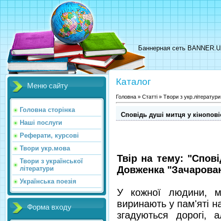
Баннерная сеть BANNER.
Каталог
Меню сайту
Головна
»
Статті
»
Твори з укр.літератури
Головна сторінка
Сповідь душі митця у кінопові
Наші послуги
Реферати, курсові
Твори укр.мова
Твір на тему: "Спові
Твори з української
Довженка "Зачарова
літератури
Українська поезія
У кожної людини, м
виринають у пам'яті н
Форма входу
згадуються дорогі, 