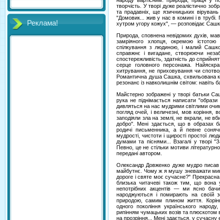
народу вартісним: природа, праця у пол
творчість. У творі дуже реалістично зоб
та прадавніх, ще язичницьких вірувань 
"Домовик... жив у нас в комині і в трубі
Реклама!
хутром угору кожух", — розповідає Сашко
Природа, сповнена невідомих духів, мавок
замріяного хлопця, окремою істото
спілкування з людиною, і малий Сашко
справжнє і вигадане, створюючи неза
спостережливість, здатність до сприйня
серце головного персонажа. Найяскра
хитрування, не приховування чи спотвор
Романтична душа Сашка, схвильована кар
резонанс із навколишнім світом: навіть ба
Майстерно зображені у творі батьки Саш
рука не піднімається написати "образи 
дивляться на нас мудрими світлими очима 
погляд очей, і величезні, мов коріння, в
заподіяли зла на землі, не вкрали, не вб
добро". Мені здається, що в образах ба
родичі письменника, а й певне сонячн
мудрості, чистоти і щирості простої лю
думами та піснями... Взагалі у творі "
Певно, це не стільки мотиви літературн
передані автором.
Олександр Довженко дуже мудро писав п
майбутнє. Чому ж я мушу зневажати мин
дороге і святе моє сучасне?" Прекрасна
близька читачеві також тим, що вона 
непотрібних акцентів — ми ясно бач
народжуються і помирають на своїй зе
природою, самим плином життя. Корін
одного покоління українського народу,
рипінням чумацьких возів та плюскотом во
на прозріння... Мені здається, у сучасну 