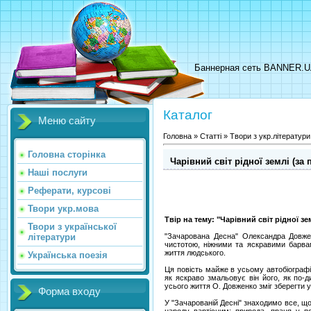
Баннерная сеть BANNER.
Каталог
Меню сайту
Головна
»
Статті
»
Твори з укр.літератури
Головна сторінка
Чарівний світ рідної землі (за
Наші послуги
Реферати, курсові
Твори укр.мова
Твір на тему: "Чарівний світ рідної з
Твори з української
літератури
"Зачарована Десна" Олександра Довже
чистотою, ніжними та яскравими барва
життя людського.
Українська поезія
Ця повість майже в усьому автобіограф
як яскраво змальовує він його, як по-
усього життя О. Довженко зміг зберегти у 
Форма входу
У "Зачарованій Десні" знаходимо все, що