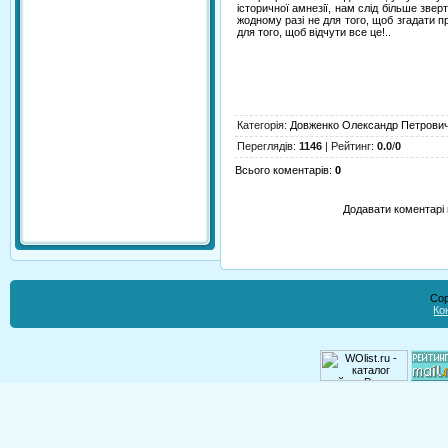
історичної амнезії, нам слід більше звер
жодному разі не для того, щоб згадати пр
для того, щоб відчути все це!..
Категорія
:
Довженко Олександр Петрови
Переглядів
:
1146
|
Рейтинг
:
0.0
/
0
Всього коментарів
:
0
Додавати коментарі 
Cop
Ко