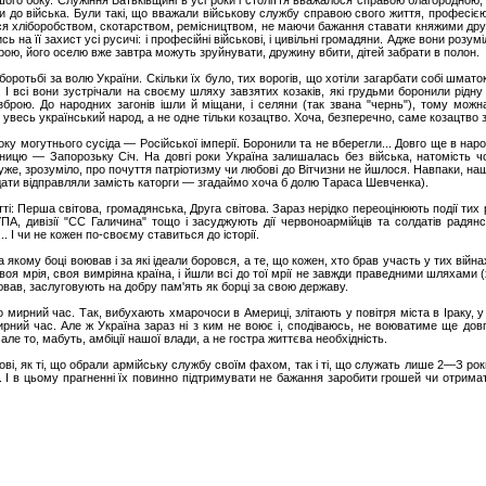
ого боку. Служіння Батьківщині в усі роки і століття вважалося справою благородною,
али до війська. Були такі, що вважали військову службу справою свого життя, професією
лися хліборобством, скотарством, ремісництвом, не маючи бажання ставати княжими др
ись на її захист усі русичі: і професійні військові, і цивільні громадяни. Адже вони розум
брою, його оселю вже завтра можуть зруйнувати, дружину вбити, дітей забрати в полон.
боротьбі за волю України. Скільки їх було, тих ворогів, що хотіли загарбати собі шмато
и. І всі вони зустрічали на своєму шляху завзятих козаків, які грудьми боронили рід
 зброю. До народних загонів ішли й міщани, і селяни (так звана "чернь"), тому мож
в увесь український народ, а не одне тільки козацтво. Хоча, безперечно, саме козацтв
боку могутнього сусіда — Російської імперії. Боронили та не вберегли... Довго ще в на
ицю — Запорозьку Січ. На довгі роки Україна залишалась без війська, натомість чол
т уже, зрозуміло, про почуття патріотизму чи любові до Вітчизни не йшлося. Навпаки, на
лдати відправляли замість каторги — згадаймо хоча б долю Тараса Шевченка).
тті: Перша світова, громадянська, Друга світова. Зараз нерідко переоцінюють події тих 
ПА, дивізії "СС Галичина" тощо і засуджують дії червоноармійців та солдатів радянсь
. І чи не кожен по-своєму ставиться до історії.
 якому боці воював і за які ідеали боровся, а те, що кожен, хто брав участь у тих війна
воя мрія, своя вимріяна країна, і йшли всі до тої мрії не завжди праведними шляхами
оював, заслуговують на добру пам'ять як борці за свою державу.
мирний час. Так, вибухають хмарочоси в Америці, злітають у повітря міста в Іраку, у 
рний час. Але ж Україна зараз ні з ким не воює і, сподіваюсь, не воюватиме ще довго
але то, мабуть, амбіції нашої влади, а не гостра життєва необхідність.
кові, як ті, що обрали армійську службу своїм фахом, так і ті, що служать лише 2—З ро
. І в цьому прагненні їх повинно підтримувати не бажання заробити грошей чи отримат