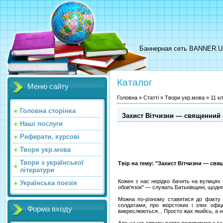
Баннерная сеть BANNER.
Каталог
Меню сайту
Головна
»
Статті
»
Твори укр.мова
»
11 к
Головна сторінка
Захист Вітчизни — священний о
Наші послуги
Реферати, курсові
Твори укр.мова
Твори з української
Твір на тему: "Захист Вітчизни — св
літератури
Кожен з нас нерідко бачить на вулицях 
Українська поезія
обов'язок" — служать Батьківщині, щодня г
Можна по-різному ставитися до факту 
солдатами, про жорстоких і злих офіц
Форма входу
викреслюються... Просто жах якийсь, а н