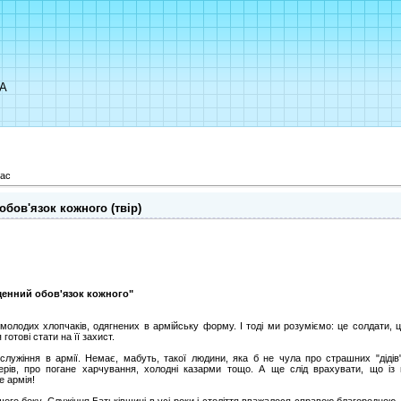
UA
лас
бов'язок кожного (твір)
ященний обов'язок кожного"
молодих хлопчаків, одягнених в армійську форму. І тоді ми розуміємо: це солдати, ц
отові стати на її захист.
служіння в армії. Немає, мабуть, такої людини, яка б не чула про страшних "діді
ерів, про погане харчування, холодні казарми тощо. А ще слід врахувати, що із 
е армія!