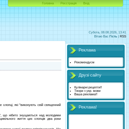
Головна
Реєстрація
Вхід
Субота, 08.08.2026, 13:41
Вітаю Вас
Гість
|
RSS
Реклама
Рекомендуєм
Друзі сайту
Кулінарні рецепти!!
Твори з укр. мови
Ваша реклама!!
е хлопці, які "виконують свій священний
Реклама!
в", що нібито знущаються над молодими
цивільного життя цих хлопців два роки