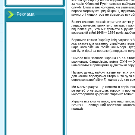
Але на цю справу варто подивитися з інш
за часів Київської Русі чоловіків набир
службі. Були й такі чоловіки, які займа
вороги загрожують рідній країні, піднімал
Реклама!
кожного, і якщо хтось не візьме до рук з
Безліч славних козаків втратили життя у 
лицарі, польські шляхтичі, татари, турк
піднялися усі, хто міг тримати в руках
визвольній війні 1648— 1654 років здобу
Боронили козаки Україну і від загрози з 
яка скасувала останню українську вольн
царського війська Російської імперії. Ту
що були гірші за неволю (а нерідко в со
Чимало війн зазнала Україна і в XX столі
махновців, бандерівців, воїнів ОУН — У
намагаються примирити ці дві точки зору..
На мою думку, найсуттєвіше не те, хто на
для кожної ворогуючої сторони то була с
серед кривавої війни?), однак усі, хто в
Ми маємо радіти, що живемо в порівняно 
це начебто не дозволяє говорити про ми
миротворцями до різних "гарячих точок", 
Україна ні з ким не воює, але наші війсь
Вітчизні — священний обов'язок кожного
прадідів.