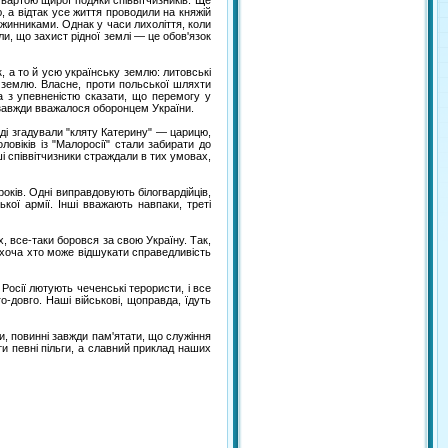
 вартою щирої подяки співвітчизників. Ще
, а відтак усе життя проводили на княжій
ужинниками. Однак у часи лихоліття, коли
іли, що захист рідної землі — це обов'язок
к, а то й усю українську землю: литовські
ну землю. Власне, проти польської шляхти
на з упевненістю сказати, що перемогу у
о завжди вважалося оборонцем України.
роді згадували "кляту Катерину" — царицю,
овіків із "Малоросії" стали забирати до
ші співвітчизники страждали в тих умовах,
років. Одні виправдовують білогвардійців,
кої армії. Інші вважають навпаки, треті
х, все-таки боровся за свою Україну. Так,
 (хоча хто може відшукати справедливість
Росії лютують чеченські терористи, і все
-довго. Наші військові, щоправда, їдуть
ки, повинні завжди пам'ятати, що служіння
и певні пільги, а славний приклад наших