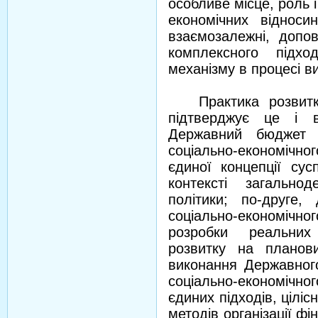
особливе місце, роль і
економічних відноси
взаємозалежні, допо
комплексного підхо
механізму в процесі в
Практика розвитку
підтверджує це і в
Державний бюджет 
соціально-економічн
єдиної концепції сус
контексті загальнод
політики; по-друге,
соціально-економічно
розробки реальних 
розвитку на планови
виконання Державног
соціально-економічног
єдиних підходів, ціліс
методів організації фі