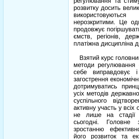
регулювання та стиму
розвитку досить велик
використовуютьс
нерозкритими. Це одн
продовжує погіршуват
ємств, регіонів, дер
платіжна дисципліна д
Взятий курс головним
методи регулювання 
себе виправдовує і
загострення економічни
дотримуватись принц
усіх методів державн
суспільного відтво
активну участь у всіх 
не лише на стадії 
сьогодні. Головне 
зростанню ефективн
його розвиток та ек