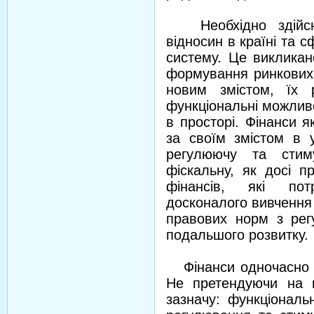
Необхідно здійсни
відносин в країні та 
систему. Це виклика
формування ринкових
новим змістом, їх 
функціональні можливо
в просторі. Фінанси я
за своїм змістом в 
регулюючу та сти
фіскальну, як досі п
фінансів, які пот
досконалого вивчення 
правових норм з рег
подальшого розвитку.
Фінанси одночасно в
Не претендуючи на п
зазначу: функціональ