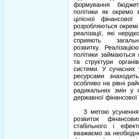
формування бюджет
політики як окремо в
цілісної фінансової
розробляються окремі 
реалізації, які нері
сприяють загальн
розвитку. Реалізаціє
політики займаються 
та структури органі
системи. У сучасних 
ресурсами знаходит
особливо на рівні райо
радикальних змін у с
державної фінансової 
З метою усунення в
розвиток фінансов
стабільного і ефект
вважаємо за необхідн