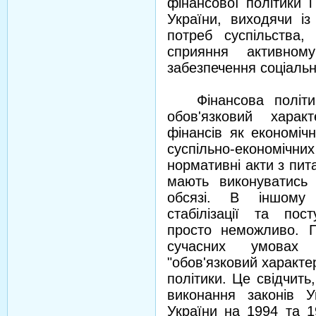
фінансової політики і
України, виходячи із
потреб суспільства, 
сприяння активном
забезпечення соціаль
Фінансова політика
обов'язковий хара
фінансів як економічн
суспільно-економіч
нормативні акти з пита
мають виконуватись 
обсязі. В іншому 
стабілізації та пос
просто неможливо. П
сучасних умовах 
"обов'язковий характе
політики. Це свідчить
виконання законів 
України на 1994 та 1