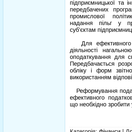
підприємницької та ін
передбачених програ
промислової політ
надання пільг у пр
суб'єктам підприємниц
Для ефективного оп
діяльності нагальн
оподаткування для с
Передбачається розр
обліку і форм звітн
використанням відпов
Реформування податк
ефективного податко
що необхідно зробити
Категорія
:
Фінанси
|
Д