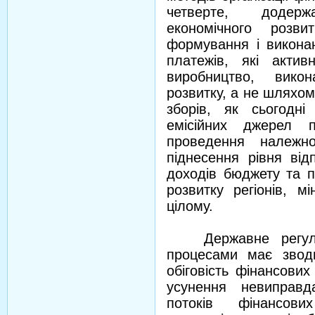
четверте, додерж
економічного розви
формування і викона
платежів, які акти
виробництво, викон
розвитку, а не шляхом
зборів, як сьогодні
емісійних джерел п
проведення належно
піднесення рівня від
доходів бюджету та п
розвитку регіонів, м
цілому.
Державне регулюва
процесами має звод
обіговість фінансови
усунення невиправд
потоків фінансов