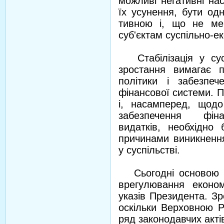
можливі негативні нас
їх усунення, бути од
тивною і, що не ме
суб'єктам суспільно-е
Стабілізація у сусп
зростання вимагає п
політики і забезпеч
фінансової системи. 
і, насамперед, щод
забезпечення фіна
видатків, необхідно
причинами виникнення
у суспільстві.
Сьогодні основою дл
врегулювання економ
указів Президента. З
оскільки Верховною Р
ряд законодавчих акті