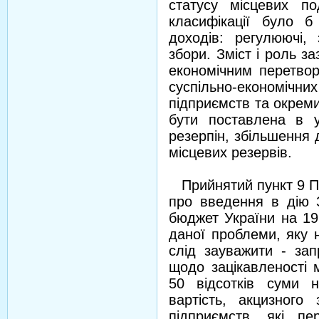
статусу місцевих по
класифікації було б
доходів: регулюючі, 
збори. Зміст і роль з
економічним перетво
суспільно-економічних
підприємств та окреми
бути поставлена в у
резерпін, збільшення 
місцевих резервів.
Прийнятий пункт 9 По
про введення в дію 
бюджет України на 199
даної проблеми, яку 
слід зауважити - зап
щодо зацікавленості
50 відсотків суми 
вартість, акцизного
підприємств, які пе