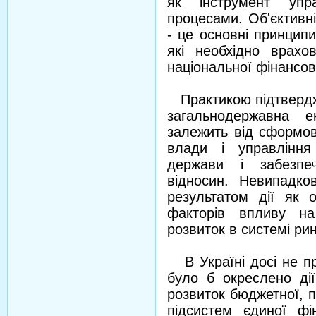
як інструмент упра
процесами. Об'єктивні
- це основні принципи
які необхідно врахо
національної фінансов
Практикою підтвердже
загальнодержавна е
залежить від сформов
влади і управління
держави і забезпеч
відносин. Невипадко
результатом дії як о
факторів впливу на
розвиток в системі ри
В Україні досі не пр
було б окреслено дії
розвиток бюджетної, п
підсистем єдиної фін