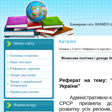
Баннерная сеть BANNER.
Каталог
Меню сайту
Головна
»
Статті
»
Реферати та курсові
»
Головна сторінка
Фінансова політика і доходи У
Наші послуги
Реферати, курсові
Твори укр.мова
Реферат на тему: "
Твори з української
України"
літератури
Українська поезія
Адміністративно-ко
СРСР призвела до 
Форма входу
розвитку усіх регіоні