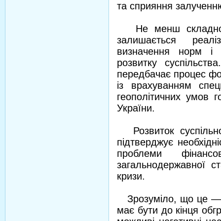
та сприяння залученню
Не менш складною 
залишається реаліз
визначення норм і 
розвитку суспільств
передбачає процес фо
із врахуванням спец
геополітичних умов 
України.
Розвиток суспільно-
підтверджує необхідн
проблеми фінансо
загальнодержавної ста
кризи.
Зрозуміло, що це — р
має бути до кінця об