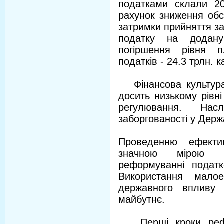
податками склали 20
рахунок зниження обся
затримки прийняття з
податку на додану 
погіршення рівня п
податків - 24.3 трлн. 
Фінансова культура 
досить низькому рівн
регулювання. Нас
заборгованості у Держ
Проведенню ефектив
значною мірою ш
реформуванні податко
Використання малое
державного впливу 
майбутнє.
Перші кроки рефор