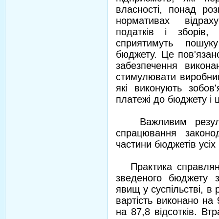
власності, понад роз
нормативах відрах
податків і зборів,
сприятимуть пошук
бюджету. Це пов'язан
забезпечення викона
стимулювати виробницт
які виконують зобов
платежі до бюджету і 
Важливим результа
спрацювання законо
частини бюджетів усіх 
Практика справляння
зведеного бюджету з
явищ у суспільстві, в 
вартість виконано на 
на 87,8 відсотків. В