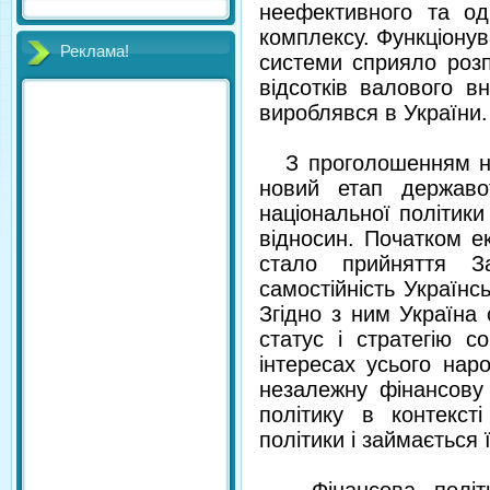
неефективного та од
комп­лексу. Функціону
Реклама!
системи сприяло розп
відсотків валового в
вироблявся в України
З проголошенням нез
новий етап державо
національної політики
відносин. Початком ек
стало прийняття З
самостійність Українс
Згідно з ним Україна
статус і стратегію с
інтересах усього нар
незалежну фінансову 
політику в контексті
політики і займається