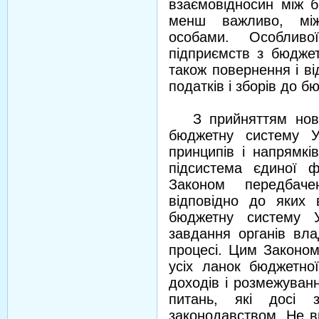
взаємовідносин між б
менш важливо, мі
особами. Особливо
підприємств з бюджет
також повернення і в
податків і зборів до б
З прийняттям нової
бюджетну систему Ук
принципів і напрямкі
підсистема єдиної ф
Законом передбачен
відповідно до яких 
бюджетну систему У
завдання органів вл
процесі. Цим Законом
усіх ланок бюджетної
доходів і розмежуван
питань, які досі з
законодавством. Не в