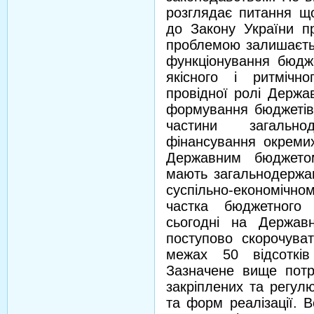
розглядає питання щ
до Закону України п
проблемою залишаєть
функціонування бюджет
якісного і ритмічн
провідної ролі Держа
формування бюджетів
частини загальн
фінансування окремих
Державним бюджетом
мають загальнодержав
суспільно-економічн
частка бюджетного 
сьогодні на Держав
поступово скорочува
межах 50 відсотків
Зазначене вище потр
закріплених та регулю
та форм реалізації. 