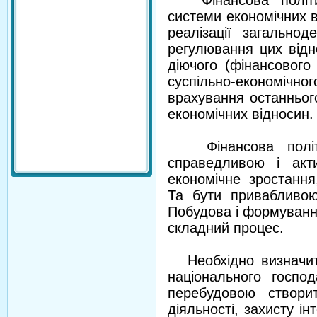
Фінансова політик
системи економічних ві
реалізації загальнод
регулювання цих відн
діючого (фінансового
суспільно-економі
врахування останньог
економічних відносин
Фінансова політи
справедливою і акт
економічне зростання
Та бути привабливою 
Побудова і формування
складний процес.
Необхідно визначити
національного госпо
перебудовою створи
діяльності, захисту і