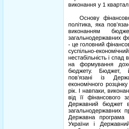
виконання у 1 квартал
Основу фінансової 
політика, яка пов'яз
виконанням бюдже
загальнодержавних фо
- це го­ловний фінансо
суспільно-економічн
нестабільність і спад
на формування дохо
бюджету. Бюджет, 
пов'язані із Держ
економічного розцінк
рік. І навпаки, викон
від її фінансового 
Державний бюджет в
загальнодержавних п
Державна програма с
України і Державни