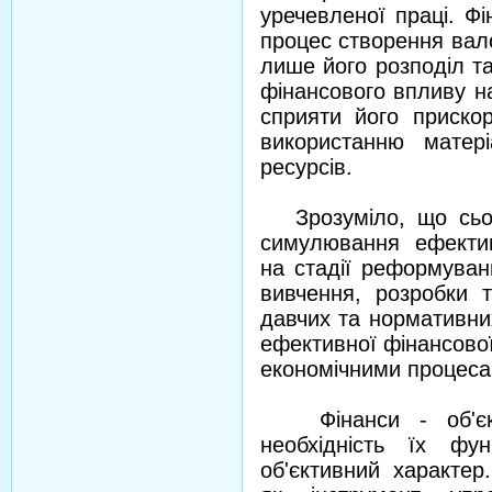
уречевленої праці. Ф
процес створення вало
лише його розподіл т
фінансового впливу на
сприяти його приско
використанню матер
ресурсів.
Зрозуміло, що сьог
симулювання ефектив
на стадії реформуван
вивчення, розробки т
давчих та нормативни
ефективної фінансово
економічними процеса
Фінанси - об'єкти
необхідність їх фун
об'єктивний характер