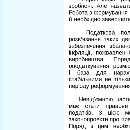
зроблені. Але назва
Робота з формування 
її необхідно заверши
Податкова політи
розв’язання таких дв
забезпечення збалан
інфляції, пожвавленн
виробництва. Пор
оподаткування, розміри
і база для нарах
стабільними не тільк
періоду реформування
Невід'ємною частин
має стати правове 
податків. З цією м
законопроекти про прав
Поряд з цим необхі