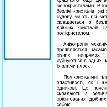
кришталю тощо. Це вс
монокристалами. В ін
безлічі кристалів, як
будову мають всі мет
складається з безл
дрібних кристалів н
полікристалом.
Анізотропія механіч
проявляється насамп
різних напрямах 
руйнуються в одних на
їх злами плоскі.
Полікристалічні тіла
властивості, як і а
однакові. Це поясн
складають з величе
орієнтованих дрібних
собою.