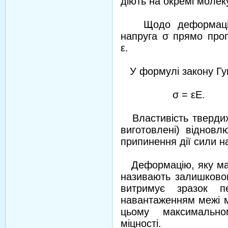
діють на окремі молек
Щодо деформації 
напруга σ прямо про
ε.
У формулі закону Гу
σ = εЕ.
Властивість твердих 
виготовлені) відновл
припинення дії сили 
Деформацію, яку має 
називають залишково
витримує зразок п
навантаженням межі мі
цьому максимальн
міцності.