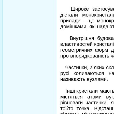
Широке застосуванн
дістали монокристал
прилади – це монокр
домішками, які надают
Внутрішня будова к
властивостей кристалів
геометричних форм д
про впорядкованість ч
Частинки, з яких скл
русі коливаються на
називають вузлами.
Інші кристали мають 
містяться атоми ву
рівноваги частинки, 
тобто точка. Відста