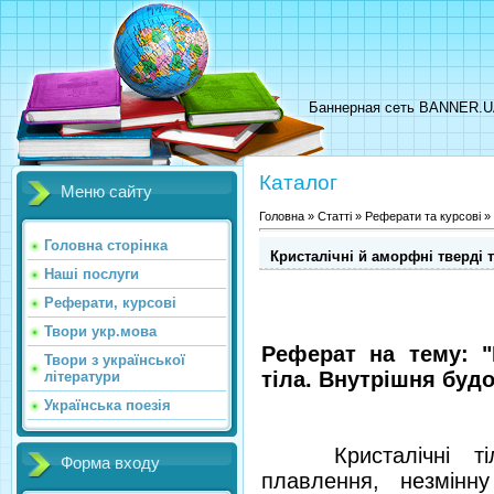
Баннерная сеть BANNER.
Каталог
Меню сайту
Головна
»
Статті
»
Реферати та курсові
»
Головна сторінка
Кристалічні й аморфні тверді 
Наші послуги
Реферати, курсові
Твори укр.мова
Реферат на тему: "
Твори з української
тіла. Внутрішня будо
літератури
Українська поезія
Кристалічні тіла
Форма входу
плавлення, незмінну