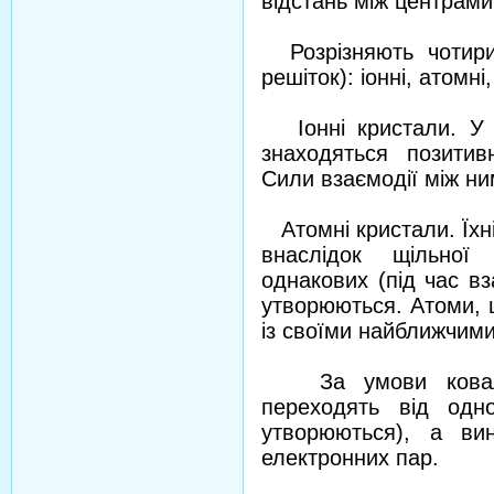
відстань між центрами
Розрізняють чотири 
решіток): іонні, атомні
Іонні кристали. У в
знаходяться позитив
Сили взаємодії між ни
Атомні кристали. Їхні
внаслідок щільної 
однакових (під час вз
утворюються. Атоми, щ
із своїми найближчим
За умови ковален
переходять від одн
утворюються), а ви
електронних пар.