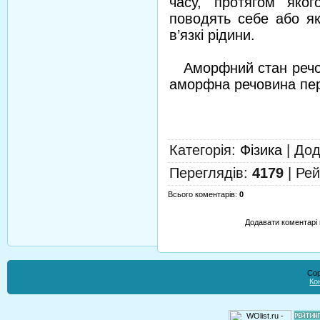
часу, протягом яко
поводять себе або як
в’язкі рідини.
Аморфний стан речови
аморфна речовина пер
Категорія
:
Фізика
|
Дод
Переглядів
:
4179
|
Рей
Всього коментарів
:
0
Додавати коментарі 
Cop
Ко