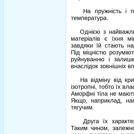
На пружність і пла
температура.
Однією з найважлив
матеріалів є їхня м
завдяки їй стають на
Під міцністю розумію
руйнуванню і залишк
внаслідок зовнішніх в
На відміну від крис
ізотропні, тобто їх вл
Аморфні тіла не мают
Якщо, наприклад, наг
тягучим.
Друга їх характерн
Таким чином, залежно