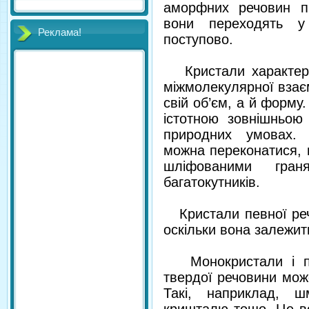
аморфних речовин пі
вони переходять у 
Реклама!
поступово.
Кристали характери
міжмолекулярної взаєм
свій об’єм, а й форм
істотною зовнішньою
природних умовах. 
можна переконатися, 
шліфованими гран
багатокутників.
Кристали певної реч
оскільки вона залежит
Монокристали і пол
твердої речовини мож
Такі, наприклад, шм