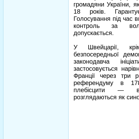
громадяни України, я
18 років. Гаранту
Голосування під час в
контроль за вол
допускається.
У Швейцарії, крі
безпосередньої демо
законодавча ініц
застосовується нарів
Франції через три 
референдуму в 178
плебісцити — вс
розглядаються як син