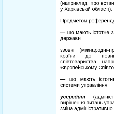
(наприклад, про встан
у Харківській області).
Предметом референду
— що мають істотне з
держави
ззовні (міжнародні
країни до певни
співтовариства, нап
Європейському Співто
— що мають істотне
системи управління
усередині
(адмініст
вирішення питань упра
зміна адміністративно