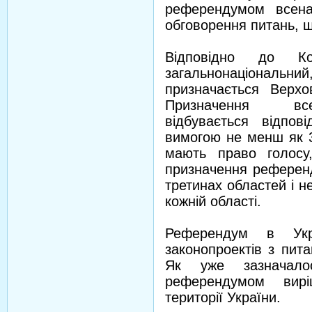
референдумом всена
обговорення питань, 
Відповідно до Ко
загальнонаціональн
призначається Верх
Призначення все
відбувається відпов
вимогою не менш як 3
мають право голосу
призначення референд
третинах областей і н
кожній області.
Референдум в Укр
законопроектів з пита
Як уже зазначалос
референдумом вир
території України.