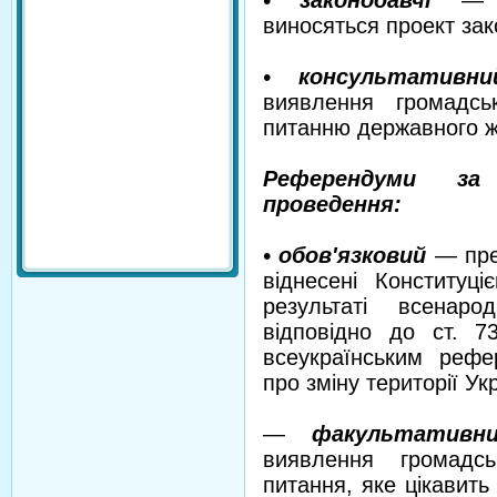
• законодавчі
— на
виносяться проект зак
• консультативни
виявлення громадсь
питанню державного ж
Референдуми за 
проведення:
• обов'язковий
— пре
віднесені Конституц
результаті всенаро
відповідно до ст. 7
всеукраїнським реф
про зміну території Укр
—
факультативн
виявлення громадс
питання, яке цікавить