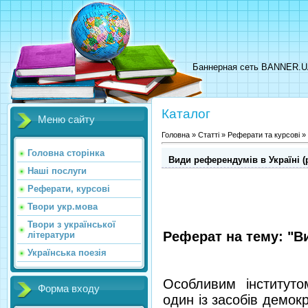
Баннерная сеть BANNER.
Каталог
Меню сайту
Головна
»
Статті
»
Реферати та курсові
»
Головна сторінка
Види референдумів в Україні (
Наші послуги
Реферати, курсові
Твори укр.мова
Твори з української
Реферат на тему: "В
літератури
Українська поезія
Особливим інститут
Форма входу
один із засобів демо