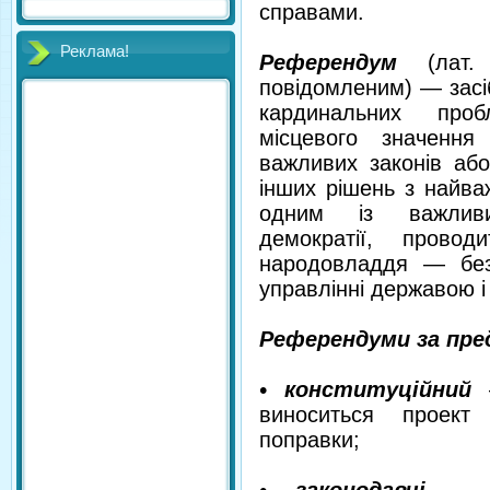
справами.
Реклама!
Референдум
(лат
повідомленим) — засі
кардинальних проб
місцевого значення 
важливих законів або
інших рішень з найва
одним із важливих
демократії, прово
народовладдя — без
управлінні державою 
Референдуми за пре
• конституційний
—
виноситься проект 
поправки;