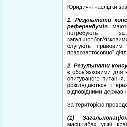
Юридичні наслідки заз
1. Результати конс
референдумів
мають
потребують з
загальнообов'язко
слугують правовим 
правозастосовної діял
2. Результати кон
є обов'язковими для 
опитуваного питання.
розглядаються і вра
відповідними державн
За територією провед
(1) Загальнонаціо
масштабах усієї кра