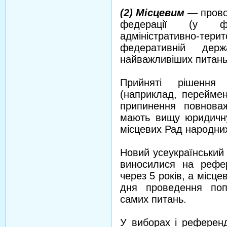
(2) Місцевим
— прово
федерації (у фе
адміністративно-терит
федеративній дер
найважливіших питань
Прийняті рішення
(наприклад, переймен
припинення повноваж
мають вищу юридичну
місцевих Рад народних
Новий усеукраїнський
виносилися на рефе
через 5 років, а місц
дня проведення поп
самих питань.
У виборах і референ